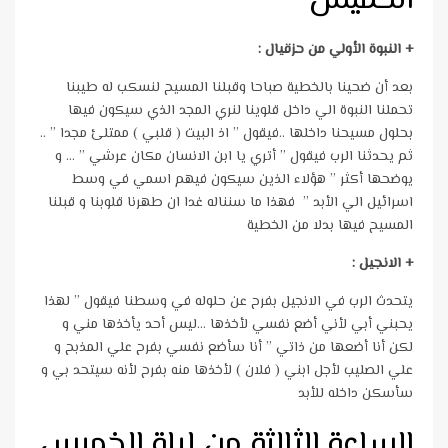
+ النبوة الأولي من حزقيال :
بعد أن ضحينا بالخطية صباحا وقبلنا المسيح لنسكب له طيبنا
تحملنا النبوة الي داخل قلوينا لنري المجد الذي سيكون فيها
بحلول مسيحنا داخلها ..فيقول ” اذ البيت ( قلبي ) ممتلئ مجدا ” ..
ثم يحدثنا الرب فيقول ” أتري يا ابن الانسان مكان عرشي ” … و
يوضحها أكثر ” هؤلاء الذين سيكون فيهم اسمي في وسط
اسرائيل الي الأبد ” فهذا ما سنناله غدا ان طهرنا قلوبنا و قبلنا
المسيح فيها بدلا من الخطية
+ الانجيل :
يتحدث الرب في الانجيل بفرح عن حلوله في وسطنا فيقول ” لهذا
يحبني أبي لأني أضع نفسي لأخذها …ليس أحد يأخذها مني و
لكن أنا أضعها من ذاتي ” أنا سأضع نفسي بفرح علي المذبح و
علي الصليب لأجل ابني ( فلان ) لأخذها منه بفرح لأنه سيتحد بي و
سأسكن داخله للأبد
الساعة الثالثة من ليلة الخميس