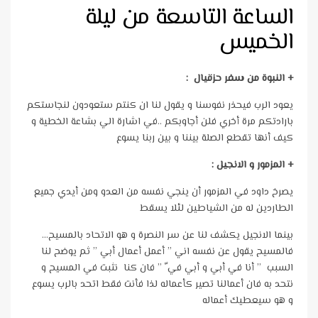
الساعة التاسعة من ليلة
الخميس
+
النبوة من سفر
حزقيال
:
يعود الرب فيحذر نفوسنا و يقول لنا ان كنتم ستعودون لنجاستكم
بارادتكم مرة أخري فلن أجاوبكم ..في اشارة الي بشاعة الخطية و
كيف أنها تقطع الصلة بيننا و بين ربنا يسوع
+ المزمور و الانجيل :
يصرخ داود في المزمور أن ينجي نفسه من العدو ومن أيدي جميع
الطاردين له من الشياطين لئلا يسقط
بينما الانجيل يكشف لنا عن سر النصرة و هو الاتحاد بالمسيح…
فالمسيح يقول عن نفسه اني ” أعمل أعمال أبي ” ثم يوضح لنا
السبب ” أنا في أبي و أبي في ّ ” فان كنا نثبت في المسيح و
نتحد به فان أعمالنا تصير كأعماله لذا فأنت فقط اتحد بالرب يسوع
و هو سيعطيك أعماله