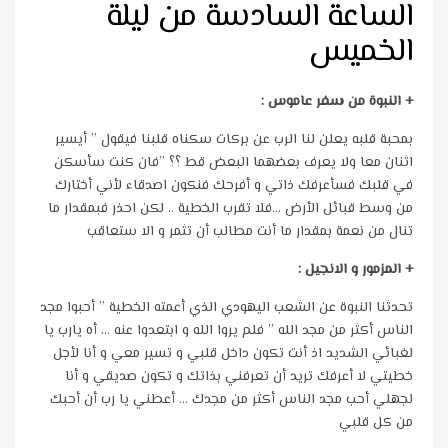
الساعة السادسة من ليلة
الخميس
+
النبوة من
سفر عاموس :
بمحبة قلبه يعلن لنا الرب عن بركات سكناه قلبنا فيقول ” أيسير
اثنان معا ولا يعرف بعضهما البعض قط ؟؟ ”فان كنت سأسكن
في قلبك فسأعرفك ذاتي و أفرحك فنكون اصدقاء لأني أختارك
من وسط قبائل الأرض …فلا تقرب الخطية .. لكن احذر فبمقدار ما
تنال من نعمة بمقدار ما أنت مطالب أن تثمر و الا ستعاقب
+ المزمور و الانجيل :
تحدثنا النبوة عن الشعب اليهودي الذي أعمته الخطية ” أحبوا مجد
الناس أكثر من مجد الله ” فلم يروا الله و ابتعدوا عنه … أه يارب يا
لغبائي الشديد اذ أنت تكون داخل قلبي و تسير معي و أنا لأجل
خطيتي لا أعرفك تريد أن تعرفني بذاتك و تكون صديقي و أنا
لجهلي أحب مجد الناس أكثر من مجدك … أعطني يا رب أن أحبك
من كل قلبي