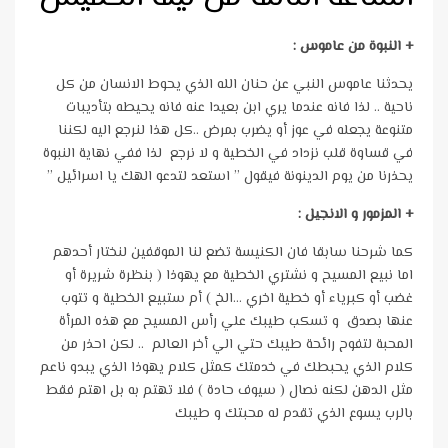
+ النبوة
من
عاموس :
يحدثنا عاموس النبي عن حنان الله الذي يحوط الانسان من كل
ناحية .. لذا فانه عندما يري ابن بعيدا عنه فانه يحيطه بتأديبات
متنوعة يجعله في عوز أو يضرب بمرض ..كل هذا لنرجع اليه لكننا
في قساوة قلب نزداد في الخطية و لا نرجع لذا ففي نهاية النبوة
يحذرنا من يوم الدينونة فيقول ” استعد لتدعو الهك يا اسرائيل ”
+ المزمور و الانجيل :
كما شرحنا سابقا فان الكنيسة تضع لنا الموقفين لنختار أحدهم
اما نبيع المسيح و نشتري الخطية مع يهوذا ( بنظرة شريرة أو
غضب أو كبرياء أو خطية اخري …الخ ) أم ستبيع الخطية و تتوب
عنها بصدق و تسكب طيبك علي رأس المسيح مع هذه المرأة
المحبة لتفوح رائحة طيبك حتي الي أخر العالم .. لكن احذر من
كلام الذي يحبطك في خدمتك كمثل كلام يهوذا الذي يبدو ناعم
مثل الدهن لكنه نصال ( سيوف حادة ) فلا تهتم به بل اهتم فقط
بالرب يسوع الذي تقدم له محبتك و طيبك