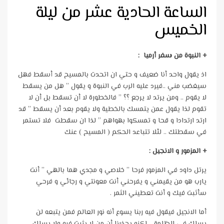
الساعة الحادية عشر من ليلة
الخميس
+ النبوة من سفر أرميا :
اذ يقول واحد أنا ضعيف و حتي ان اتحدت بالمسيح قد أسقط فهل
سيغضب مني ..فيرد عليه الرب في النبوة و يقول ” هل من يسقط
لا يقوم .. ومن يرتد لا يرجع ؟؟ ” فالخطورة لا أن تسقط بل أن لا
تقوم لذا يقول عمن يتمسك بالخطية ولا يقوم بعد أن يسقط ” قد
ارتد ارتدادا و قحا و تمسكوا بهواهم ” لذا ان سقطت فلا تستمر
في سقطتك .. لئلا تتباعد الحكم ( المسيح ) عنك
+ المزمور و الانجيل :
يرتل داود في المزمور فرحا ” خلاصي و مجدي هما بالهي ” أنت
يارب هو من يقيمني و يفرحني أنت معونتي و رجائي و فرحي
سأثبت فيك و أنت تعطيني الثمر .
أما الانجيل فيقول فيه ربنا يسوع أنه نور العالم فمن يتبعه لن
يسلك في الظلمة .. لكنه يحذرنا أن من لا يثبت فيه ولا يسلك