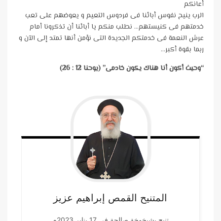
أعانكم
الرب ينيح نفوس أبائنا فى فردوس التعيم و يعوضهم على تعب
خدمتهم فى كنيستهم… نطلب منكم يا أبائنا أن تذكرونا أمام
عرش النعمة فى خدمتكم الجديدة التى نؤمن أنها تمتد إلى الآن و
ربما بقوة أكبر…
“وحيث أكون أنا هناك يكون خادمى” (يوحنا 12 : 26)
المتنيح القمص إبراهيم
عزيز
تنيح بشيخوخة صالحة في 17 يناير 2023م