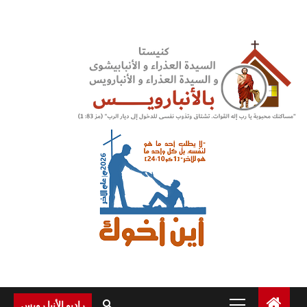
Ski
t
conten
Primary
راديو الأنبا رويس