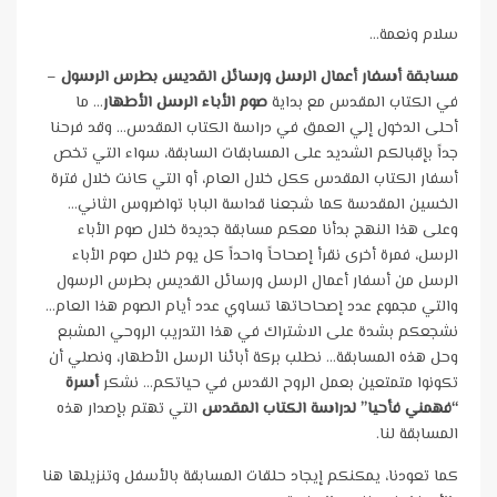
سلام ونعمة…
مسابقة أسفار أعمال الرسل ورسائل القديس بطرس الرسول
–
في الكتاب المقدس مع بداية
صوم الأباء الرسل الأطهار
… ما
أحلى الدخول إلي العمق في دراسة الكتاب المقدس… وقد فرحنا
جداً بإقبالكم الشديد على المسابقات السابقة، سواء التي تخص
أسفار الكتاب المقدس ككل خلال العام، أو التي كانت خلال فترة
الخسين المقدسة كما شجعنا قداسة البابا تواضروس الثاني…
وعلى هذا النهج بدأنا معكم مسابقة جديدة خلال صوم الأباء
الرسل، فمرة أخرى نقرأ إصحاحاً واحداً كل يوم خلال صوم الأباء
الرسل من أسفار أعمال الرسل ورسائل القديس بطرس الرسول
والتي مجموع عدد إصحاحاتها تساوي عدد أيام الصوم هذا العام…
نشجعكم بشدة على الاشتراك في هذا التدريب الروحي المشبع
وحل هذه المسابقة… نطلب بركة أبائنا الرسل الأطهار، ونصلي أن
تكونوا متمتعين بعمل الروح القدس في حياتكم… نشكر
أسرة
“فهمني فأحيا” لدراسة الكتاب المقدس
التي تهتم بإصدار هذه
المسابقة لنا.
كما تعودنا، يمكنكم إيجاد حلقات المسابقة بالأسفل وتنزيلها هنا