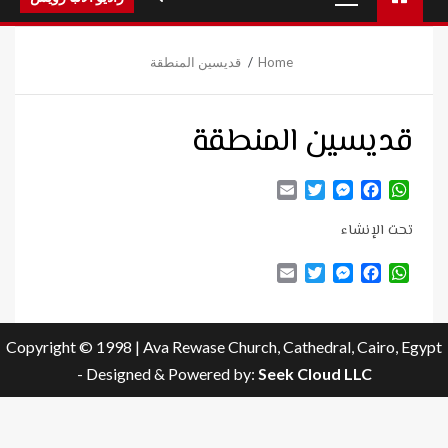
Menu
Home
قديسين المنطقة
قديسين المنطقة
Email
Twitter
Messenger
Facebook
WhatsApp
تحت الإنشاء
Email
Twitter
Messenger
Facebook
WhatsApp
Copyright © 1998 | Ava Rewase Church, Cathedral, Cairo, Egypt
- Designed & Powered by:
Seek Cloud LLC