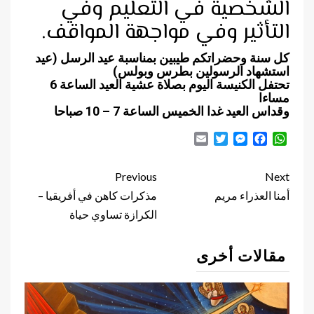
الشخصية في التعليم وفي
التأثير وفي مواجهة المواقف.
كل سنة وحضراتكم طيبين بمناسبة عيد الرسل (عيد
استشهاد الرسولين بطرس وبولس)
تحتفل الكنيسة اليوم بصلاة عشية العيد الساعة 6
مساءا
وقداس العيد غدا الخميس الساعة 7 – 10 صباحا
Email
Twitter
Messenger
Facebook
WhatsApp
Continue
Previous
Next
Reading
أمنا العذراء مريم
مذكرات كاهن في أفريقيا –
الكرازة تساوي حياة
مقالات أخرى