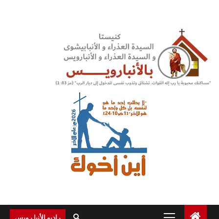
Ski
t
conten
Primary
راديو الأنبا رويس