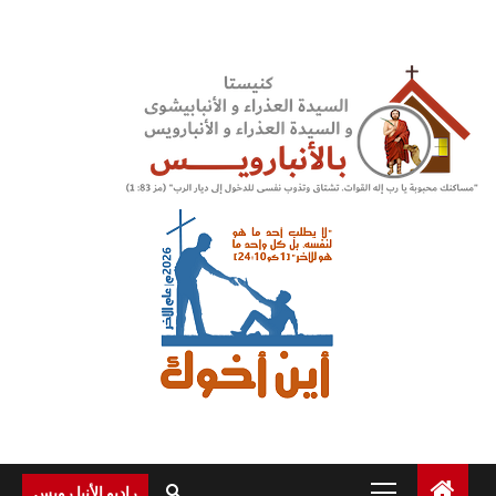
Ski
t
conten
Primary
راديو الأنبا رويس