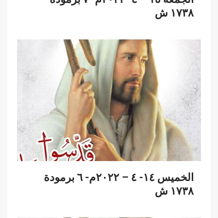
١٧٣٨ ش
الخميس ١٤- ٤ – ٢٠٢٢م- ٦ برمودة
١٧٣٨ ش