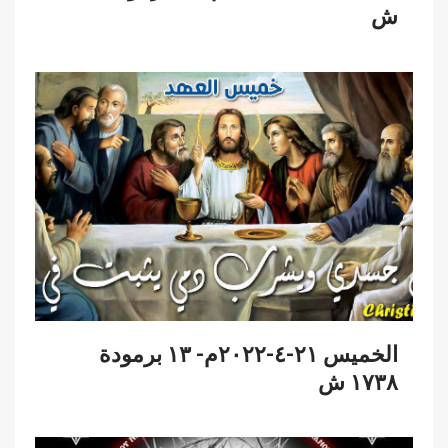
ش
الخميس ٢١-٤-٢٠٢٢م- ١٣ برمودة
١٧٣٨ ش