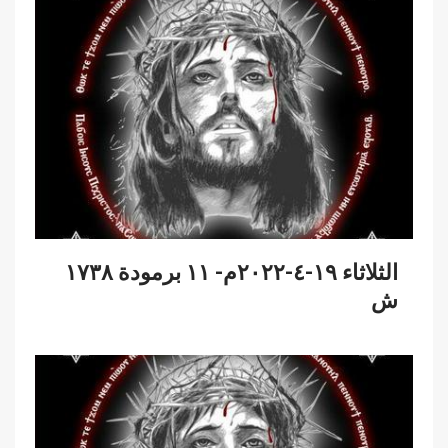
الثلاثاء ١٩-٤-٢٠٢٢م- ١١ برمودة ١٧٣٨
ش