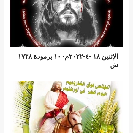
الإثنين ١٨ -٤-٢٠٢٢م- ١٠ برمودة ١٧٣٨
ش