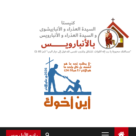
Ski
t
conten
Primary
راديو الأنبا رويس