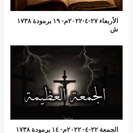
الأربعاء ٢٧-٤-٢٠٢٢م- ١٩ برمودة ١٧٣٨
ش
الجمعة ٢٢-٤- ٢٠٢٢م- ١٤ برمودة ١٧٣٨