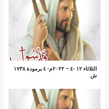
الثلاثاء ١٢ -٤ – ٢٠٢٢م- ٤ برمودة ١٧٣٨
ش