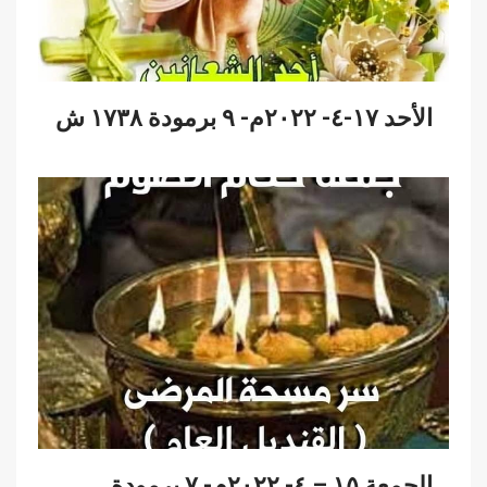
الأحد ١٧-٤- ٢٠٢٢م- ٩ برمودة ١٧٣٨ ش
الجمعة ١٥ – ٤- ٢٠٢٢م- ٧ برمودة