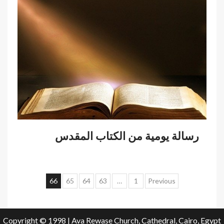
رسالة يومية من الكتاب المقدس
تصفّح
66
65
64
63
…
1
Previous
المقالات
Copyright © 1998 | Ava Rewase Church, Cathedral, Cairo, Egypt