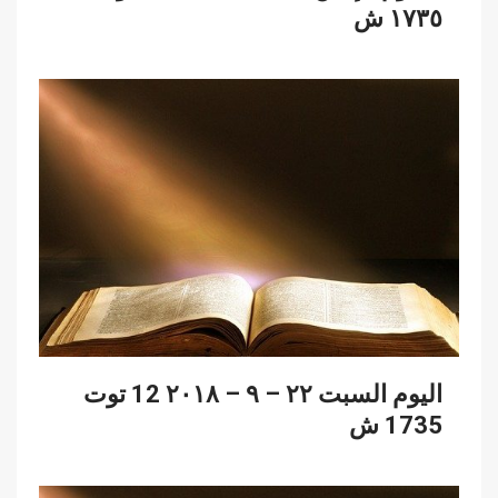
١٧٣٥ ش
اليوم السبت ٢٢ – ٩ – ٢٠١٨ 12 توت
1735 ش