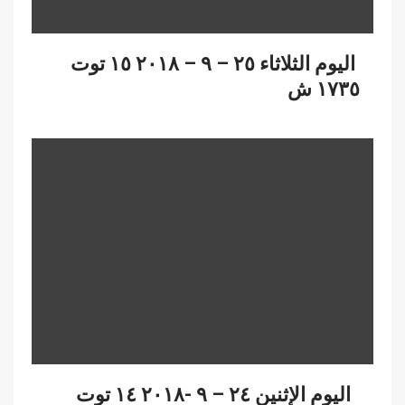
اليوم الثلاثاء ٢٥ – ٩ – ٢٠١٨ ١٥ توت
١٧٣٥ ش
اليوم الإثنين ٢٤ – ٩ -٢٠١٨ ١٤ توت