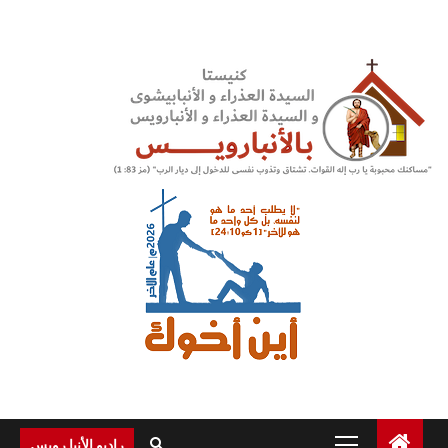
Ski
t
conten
Primary
راديو الأنبا رويس