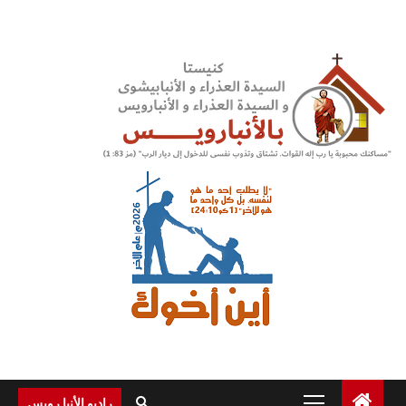
Ski
t
conten
Primary
راديو الأنبا رويس