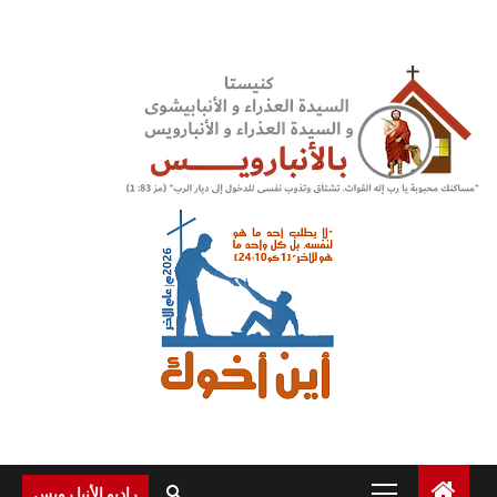
Ski
t
conten
Primary
راديو الأنبا رويس