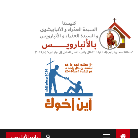
Ski
t
conten
Primary
راديو الأنبا رويس