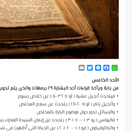
Email
Twitter
Messenger
Facebook
WhatsApp
الأحد الخامس
من بابة ويأخذ قراءات أحد البشارة ٢٩ برمهات والذى يتم تحويله إلى الأحد الثانى من كيهك
+ فيتحدث أنجيل عشية ( لو ٧: ٣٦-٥٠ ) عن خلاص يسوع
+ وأنجيل باكر ( لو ١١: ٢٠-٢٨ ) يتحدث عن سلام المخلص
+ والرسائل تدور حول موضوع البارة بالمخلص
+ فالبولس ( رو ٣: ١ — ٤: ١-٣ ) يتحدث عن إيمان السيدة العذراء ببشارة الملاك
+ والكاثوليكون ( ١يو ١: ١ — ٢: ١، ٢ ) عن الحياة التى أُظهرت فى شخص السيد المسيح