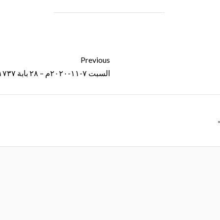
Previous
السبت ٧-١١-٢٠٢٠م – ٢٨ بابة ١٧٣٧ش