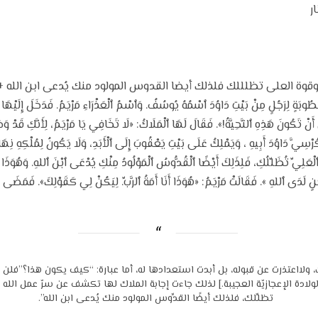
عليك وقوة العلى تظلللك فلذلك أيضا القدوس المولود منك يُدعى ابن الله + قراءة 
وبَةٍ لِرَجُلٍ مِنْ بَيْتِ دَاوُدَ ٱسْمُهُ يُوسُفُ. وَٱسْمُ ٱلْعَذْرَاءِ مَرْيَمُ. فَدَخَلَ إِلَيْهَا ٱلْم
نْ تَكُونَ هَذِهِ ٱلتَّحِيَّةُ!». فَقَالَ لَهَا ٱلْمَلَاكُ: «لَا تَخَافِي يَا مَرْيَمُ، لِأَنَّكِ قَدْ وَجَ
ْسِيَّ دَاوُدَ أَبِيهِ ، وَيَمْلِكُ عَلَى بَيْتِ يَعْقُوبَ إِلَى ٱلْأَبَدِ، وَلَا يَكُونُ لِمُلْكِهِ نِهَ
ةُ ٱلْعَلِيِّ تُظَلِّلُكِ، فَلِذَلِكَ أَيْضًا ٱلْقُدُّوسُ ٱلْمَوْلُودُ مِنْكِ يُدْعَى ٱبْنَ ٱللهِ. وَهُو
ِنٍ لَدَى ٱللهِ ». فَقَالَتْ مَرْيَمُ: «هُوَذَا أَنَا أَمَةُ ٱلرَّبِّ. لِيَكُنْ لِي كَقَوْلِكَ». فَمَضَى 
لااعتذرت عن قبوله، بل أبدت استعدادها له، أما عبارة: “كيف يكون هذا؟”فلن ت
ولادة الإعجازيّة العجيبة.] لذلك جاءت إجابة الملاك لها تكشف عن سرّ عمل الله ف
تظلِّلك، فلذلك أيضًا القدِّوس المولود منك يُدعى ابن الله”.