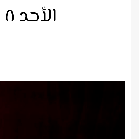
الأحد ٨ -١١-٢٠٢٠م – ٢٩ بابة ١٧٣٧ش