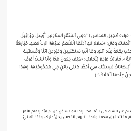
أنجيل القداس ( “وَفِي ٱلشَّهْرِ ٱلسَّادِسِ أُرْسِلَ جِبْرَائِيلُ
َلَاكُ وَقَالَ: «سَلَامٌ لَكِ أَيَّتُهَا ٱلْمُنْعَمُ عَلَيْهَا! اَلرَّبُّ مَعَكِ. مُبَارَكَةٌ
دْتِ نِعْمَةً عِنْدَ ٱللهِ. وَهَا أَنْتِ سَتَحْبَلِينَ وَتَلِدِينَ ٱبْنًا وَتُسَمِّينَهُ
ايَةٌ ». فَقَالَتْ مَرْيَمُ لِلْمَلَاكِ: «كَيْفَ يَكُونُ هَذَا وَأَنَا لَسْتُ أَعْرِفُ
َذَا أَلِيصَابَاتُ نَسِيبَتُكِ هِيَ أَيْضًا حُبْلَى بِٱبْنٍ فِي شَيْخُوخَتِهَا، وَهَذَا
مِنْ عِنْدِهَا ٱلْمَلَاكُ.” )
نم عن الشك في الأمر قط، إنما هو تساؤل عن كيفيّة إتمام الأمر…
يها لتحقيق هذه الولادة: “الروح القدس يحلُّ عليك، وقوّة العليِّ