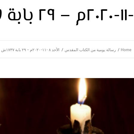
Home
رسالة يومية من الكتاب المقدس
الأحد ٨ -١١-٢٠٢٠م – ٢٩ بابة ١٧٣٧ش