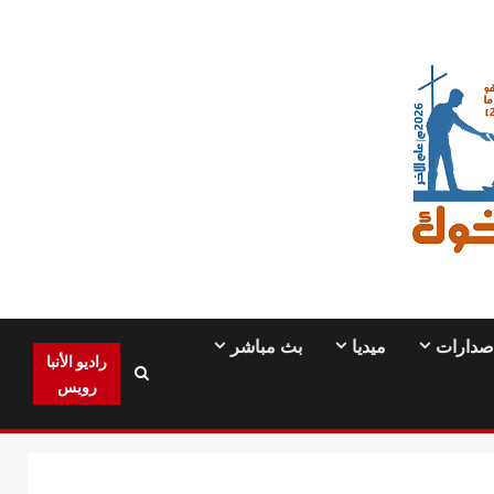
صدارات
ميديا
بث مباشر
راديو الأنبا
رويس