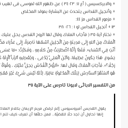
+ والابركسيس ( أع ٧: ٢٣-٣٤ ) عن ظهور الله لموسى فى لهيب نار
+ وأنجيل القداس يتحدث عن البشارة بمولد المخلص
+ مزمور القداس مز ٤٤:
١٣ + أنجيل القداس لو ١ : ٢٦- ٣٨
+ نختار آية ٣٥ ( فأجاب الملاك وقال لها الروح القدس يحل 
ٱلْمَلَاكُ مِنَ ٱللهِ إِلَى مَدِينَةٍ مِنَ ٱلْجَلِيلِ ٱسْمُهَا نَاصِرَةُ، إِلَى عَذْرَاءَ مَخْطُ
أَنْتِ فِي ٱلنِّسَاءِ». فَلَمَّا رَأَتْهُ ٱضْطَرَبَتْ مِنْ كَلَامِهِ ، وَفَكَّرَتْ: «مَا عَسَى أَ
يَسُوعَ. هَذَا يَكُونُ عَظِيمًا، وَٱبْنَ ٱلْعَلِيِّ يُدْعَى ، وَيُعْطِيهِ ٱلرَّبُّ ٱلْإِلَهُ كُر
رَجُلًا؟». فَأَجَابَ ٱلْمَلَاكُ وَقَالَ لَها: «اَلرُّوحُ ٱلْقُدُسُ يَحِلُّ عَلَيْكِ ، وَقُوَّ
هُوَ ٱلشَّهْرُ ٱلسَّادِسُ لِتِلْكَ ٱلْمَدْعُوَّةِ عَاقِرًا، لِأَنَّهُ لَيْسَ شَيْءٌ غَيْرَ مُمْك
من التفسير الابائى لابونا تادرس على الآية ٣٥
يقول القديس أمبروسيوس: [لم ترفض مريم الإيمان بكلام الملاك، و
إنها تحاول أن تجد حلًا للقضيّة… فمن حقِّها أن تعرف كيف تتم ال