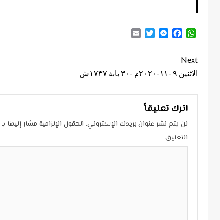
Email
Twitter
Messenger
Facebook
WhatsApp
Continue
Next
Reading
الاثنين ٩ -١١-٢٠٢٠م -٣٠ بابة ١٧٣٧ش
اترك تعليقاً
لن يتم نشر عنوان بريدك الإلكتروني.
الحقول الإلزامية مشار إليها بـ
*
التعليق