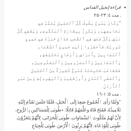
قراءة إنجيل القداس
. مت ٤: ٢٣-٢٥
“وَكَانَ يَسُوعُ يَطُوفُ كُلَّ ٱلْجَلِيلِ يُعَلِّمُ فِي
مَجَامِعِهِمْ، وَيَكْرِزُ بِبِشَارَةِ ٱلْمَلَكُوتِ، وَيَشْفِي كُلَّ
مَرَضٍ وَكُلَّ ضَعْفٍ فِي ٱلشَّعْبِ. فَذَاعَ خَبَرُهُ فِي جَمِيعِ
سُورِيَّةَ. فَأَحْضَرُوا إِلَيْهِ جَمِيعَ ٱلسُّقَمَاءِ
ٱلْمُصَابِينَ بِأَمْرَاضٍ وَأَوْجَاعٍ مُخْتَلِفَةٍ،
وَٱلْمَجَانِينَ وَٱلْمَصْرُوعِينَ وَٱلْمَفْلُوجِينَ،
فَشَفَاهُمْ. فَتَبِعَتْهُ جُمُوعٌ كَثِيرَةٌ مِنَ ٱلْجَلِيلِ
وَٱلْعَشْرِ ٱلْمُدُنِ وَأُورُشَلِيمَ وَٱلْيَهُودِيَّةِ وَمِنْ عَبْرِ
ٱلْأُرْدُنِّ
. مت ٥: ١-١٦
“وَلَمَّا رَأَى ٱلْجُمُوعَ صَعِدَ إِلَى ٱلْجَبَلِ، فَلَمَّا جَلَسَ تَقَدَّمَ إِلَيْهِ
تَلَامِيذُهُ. فَفَتَحَ فَاهُ وعَلَّمَهُمْ قَائِلًا: «طُوبَى لِلْمَسَاكِينِ بِٱلرُّوحِ،
لِأَنَّ لَهُمْ مَلَكُوتَ ٱلسَّمَاوَاتِ. طُوبَى لِلْحَزَانَى، لِأَنَّهُمْ يَتَعَزَّوْنَ.
طُوبَى لِلْوُدَعَاءِ، لِأَنَّهُمْ يَرِثُونَ ٱلْأَرْضَ. طُوبَى لِلْجِيَاعِ