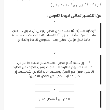
أَبَاكُمُ ٱلَّذِي فِي ٱلسَّمَاوَاتِ
)
من التفسيرالابائى لابونا تادرس :
“يحذّرنا السيّد لئلا نفسد نحن الذين ينبغي أن نكون كالملح،
فلا نجد من يملِّحنا وينزع عنّا الفساد. هذا الحديث موجّه بصفة
عامة لكل مؤمن، وعلى وجه الخصوص للرعاة والخدّام:
* إن كنتم أنتم الذين بواسطتكم تحفظ الأمم من
الفساد، تخسرون ملكوت السماوات بسبب الخوف من الطرد
الزمني، فمن هم الذين يرسلهم الرب لخلاص نفوسكم، إن
كان قد أرسلكم لأجل خلاص الآخرين؟!
القديس أغسطينوس”