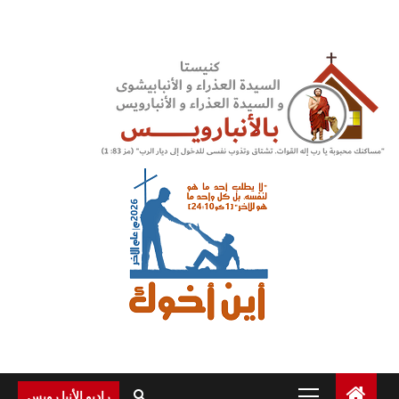
Ski
t
conten
Primary
راديو الأنبا رويس