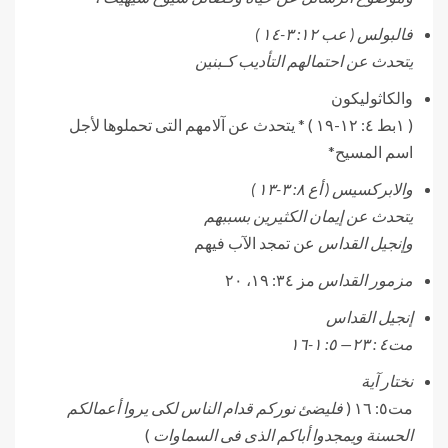
فالبولس ( عب ١٢: ٣-١٤ )
يتحدث عن احتمالهم التأديب كـبنين
والكاثوليكون
( ١بط ٤: ١٢-١٩ ) * يتحدث عن آلامهم التى تحملوها لأجل
اسم المسيح*
والابركسيس ( أع ٨: ٣-١٣ )
يتحدث عن إيمان الكثيرين بسببهم
وإنجيل القداس
عن تمجد الآب فيهم
مزمور القداس
مز ٣٤: ١٩، ٢٠
إنجيل القداس
مت٤ : ٢٣— ٥: ١-١٦
نختار آية
مت٥: ١٦ (
فليضئ نوركم قدام الناس لكى يروا أعمالكم
الحسنة ويمجدوا أباكم الذى فى السماوات
)