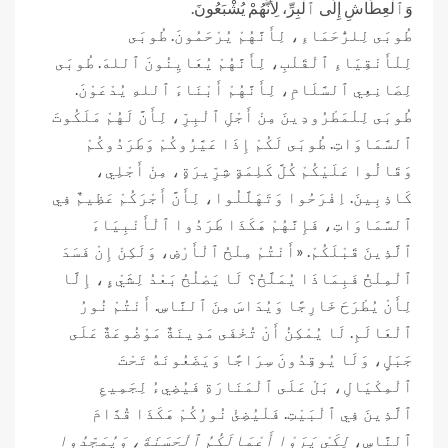
وَٱلْعِطَاشِ إِلَى ٱلْبِرِّ، لِأَنَّهُمْ يُشْبَعُونَ.
طُوبَى لِلرُّحَمَاءِ، لِأَنَّهُمْ يُرْحَمُونَ. طُوبَى
لِلْأَنْقِيَاءِ ٱلْقَلْبِ، لِأَنَّهُمْ يُعَايِنُونَ ٱللهَ. طُوبَى
لِصَانِعِي ٱلسَّلَامِ، لِأَنَّهُمْ أَبْنَاءَ ٱللهِ يُدْعَوْنَ.
طُوبَى لِلْمَطْرُودِينَ مِنْ أَجْلِ ٱلْبِرِّ، لِأَنَّ لَهُمْ مَلَكُوتَ
ٱلسَّمَاوَاتِ. طُوبَى لَكُمْ إِذَا عَيَّرُوكُمْ وَطَرَدُوكُمْ
وَقَالُوا عَلَيْكُمْ كُلَّ كَلِمَةٍ شِرِّيرَةٍ، مِنْ أَجْلِي،
كَاذِبِينَ. اِفْرَحُوا وَتَهَلَّلُوا، لِأَنَّ أَجْرَكُمْ عَظِيمٌ فِي
ٱلسَّمَاوَاتِ، فَإِنَّهُمْ هَكَذَا طَرَدُوا ٱلْأَنْبِيَاءَ
ٱلَّذِينَ قَبْلَكُمْ. «أَنْتُمْ مِلْحُ ٱلْأَرْضِ، وَلَكِنْ إِنْ فَسَدَ
ٱلْمِلْحُ فَبِمَاذَا يُمَلَّحُ؟ لَا يَصْلُحُ بَعْدُ لِشَيْءٍ، إِلَّا
لِأَنْ يُطْرَحَ خَارِجًا وَيُدَاسَ مِنَ ٱلنَّاسِ. أَنْتُمْ نُورُ
ٱلْعَالَمِ. لَا يُمْكِنُ أَنْ تُخْفَى مَدِينَةٌ مَوْضُوعَةٌ عَلَى
جَبَلٍ، وَلَا يُوقِدُونَ سِرَاجًا وَيَضَعُونَهُ تَحْتَ
ٱلْمِكْيَالِ، بَلْ عَلَى ٱلْمَنَارَةِ فَيُضِيءُ لِجَمِيعِ
ٱلَّذِينَ فِي ٱلْبَيْتِ. فَلْيُضِئْ نُورُكُمْ هَكَذَا قُدَّامَ
ٱلنَّاسِ،
لِكَيْ يَرَوْا أَعْمَالَكُمُ ٱلْحَسَنَةَ، وَيُمَجِّدُوا