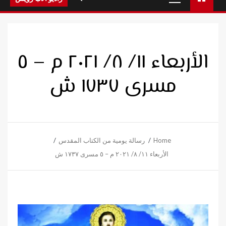
Menu
الأربعاء ١١/ ٨/ ٢٠٢١ م – ٥
مسرى ١٧٣٧ ش
Home
رسالة يومية من الكتاب المقدس
الأربعاء ١١/ ٨/ ٢٠٢١ م – ٥ مسرى ١٧٣٧ ش