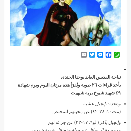
Email
Twitter
Messenger
Facebook
WhatsApp
نياحة القديس العابد يوحنا الجندى
يأخذ قراءات ٢٦ طوبة وتُقرَأ هذه مرتان اليوم ويوم شهادة
٤٩ شهيد شيوخ برية شيهيت
ويتحدث إنجيل عشية
(مت١٠: ٣٤-٤٢) عن محبتهم للمخلص
وإنجيل باكر
( لو٦: ١٧-٢٣) عن جزائه لهم
وموضوع الرسائل عن حياة وفضائل شيوخ شيهيت
،