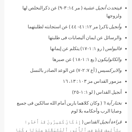
فيتحدث أنجيل عشية
( مر ١٤: ٣-٩) عن ذكرالنخلص لها
ولزوجها
وأنجيل باكر
( مر ١٢: ٤١- ٤٤ ) عن استجابته لطلبتهما
والرسائل عن ايمان أليصابات فى طلبتها
فالبولس
( رو ١: ١-١٧) يتكلم عن إيمانها
والكاثوليكون
( يع ١: ١-١٨ ) عن صبرها
والابركسيس
( أع ٧: ٢-٧) عن الوعد الصادر بالنسل
مزمور القداس مز ١٠٣ : ١٣، ١٦
أنجيل القداس ( لو ١: ١-٢٥)
نختار آية ٦
( وكان كلاهما بارين أمام الله سالكين فى جميع
وصايا الرب وأحكامه بلا لوم
قراءة أنجيل القداس
( إِذْ كَانَ كَثِيرُونَ قَدْ أَخَذُوا
بِتَأْلِيفِ قِصَّةٍ فِي ٱلْأُمُورِ ٱلْمُتَيَقَّنَةِ عِنْدَنَا ، كَمَا