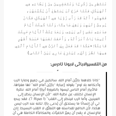
مُنْتَظِرِينَ زَكَرِيَّا وَمُتَعّجِّبِينَ مِنْ إِبْطَائِهِ فِي
ٱلْهَيْكَلِ. فَلَمَّا خَرَجَ لَمْ يَسْتَطِعْ أَنْ يُكَلِّمَهُمْ،
فَفَهِمُوا أَنَّهُ قَدْ رَأَى رُؤْيَا فِي ٱلْهَيْكَلِ. فَكَانَ
يُومِئُ إِلَيْهِمْ وَبَقِيَ صَامِتًا. وَلَمَّا كَمِلَتْ أَيَّامُ
خِدْمَتِهِ مَضَى إِلَى بَيْتِهِ. وَبَعْدَ تِلْكَ ٱلْأَيَّامِ حَبِلَتْ
أَلِيصَابَاتُ ٱمْرَأَتُهُ، وَأَخْفَتْ نَفْسَهَا خَمْسَةَ أَشْهُرٍ
قَائِلَةً: «هَكَذَا قَدْ فَعَلَ بِيَ ٱلرَّبُّ فِي ٱلْأَيَّامِ ٱلَّتِي
فِيهَا نَظَرَ إِلَيَّ، لِيَنْزِعَ عَارِي بَيْنَ ٱلنَّاسِ )
من التفسيرالابائى لابونا تادرس:
“كانا كلاهما بارَّيْن أمام الله، سالكين في جميع وصايا الرب
وأحكامه بلا لوم” بقوله: [عبارة “بارّيْن أمام الله” لها مغزاها،
فالأبرار أمام الناس ليسوا بالضرورة أبرارًا أمام الله. نظرة
الإنسان تختلف عن نظرة الله، “لأن الإنسان ينظر إلى
العينين، وأما الرب فينظر إلى القلب” (1 صم16: 7). فقد يبدو
لي أن إنسانًا ما يستحق أن يُدعى بارًا، لكنه عند الرب ليس
هكذا، لأن الدافع لقداسته هو التملُّق لا القلب البسيط. إذن
فالإنسان لا يقدر أن يميِّز الخفيَّات، والمكافأة الكاملة هي أن