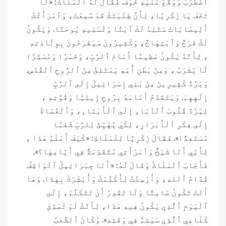
ٱضْطَرَبَ وَوَقَعَ عَلَيْهِ خَوْفٌ. فَقَالَ لَهُ ٱلْمَلَاكُ: «لَا
تَخَفْ يَا زَكَرِيَّا، لِأَنَّ طِلْبَتَكَ قَدْ سُمِعَتْ، وَٱمْرَأَتُكَ
أَلِيصَابَاتُ سَتَلِدُ لَكَ ٱبْنًا وَتُسَمِّيهِ يُوحَنَّا. وَيَكُونُ
لَكَ فَرَحٌ وَٱبْتِهَاجٌ، وَكَثِيرُونَ سَيَفْرَحُونَ بِوِلَادَتِهِ
، لِأَنَّهُ يَكُونُ عَظِيمًا أَمَامَ ٱلرَّبِّ، وَخَمْرًا وَمُسْكِرًا
لَا يَشْرَبُ ، وَمِنْ بَطْنِ أُمِّهِ يَمْتَلِئُ مِنَ ٱلرُّوحِ ٱلْقُدُسِ.
وَيَرُدُّ كَثِيرِينَ مِنْ بَنِي إِسْرَائِيلَ إِلَى ٱلرَّبِّ
إِلَهِهِمْ. وَيَتَقَدَّمُ أَمَامَهُ بِرُوحِ إِيلِيَّا وَقُوَّتِهِ ،
لِيَرُدَّ قُلُوبَ ٱلْآبَاءِ إِلَى ٱلْأَبْنَاءِ، وَٱلْعُصَاةَ
إِلَى فِكْرِ ٱلْأَبْرَارِ، لِكَيْ يُهَيِّئَ لِلرَّبِّ شَعْبًا
مُسْتَعِدًّا». فَقَالَ زَكَرِيَّا لِلْمَلَاكِ: «كَيْفَ أَعْلَمُ هَذَا ،
لِأَنِّي أَنَا شَيْخٌ وَٱمْرَأَتِي مُتَقَدِّمَةٌ فِي أَيَّامِهَا؟».
فَأَجَابَ ٱلْمَلَاكُ وَقَالَ لَهُ: «أَنَا جِبْرَائِيلُ ٱلْوَاقِفُ
قُدَّامَ ٱللهِ، وَأُرْسِلْتُ لِأُكَلِّمَكَ وَأُبَشِّرَكَ بِهَذَا. وَهَا
أَنْتَ تَكُونُ صَامِتًا وَلَا تَقْدِرُ أَنْ تَتَكَلَّمَ، إِلَى
ٱلْيَوْمِ ٱلَّذِي يَكُونُ فِيهِ هَذَا، لِأَنَّكَ لَمْ تُصَدِّقْ
كَلَامِي ٱلَّذِي سَيَتِمُّ فِي وَقْتِهِ». وَكَانَ ٱلشَّعْبُ