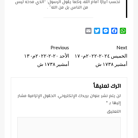
نُحسب أبرارًا أمام الله، وكما يقول الرسول: “الذي مدحه ليس
من الناس بل من الله” .
Email
Twitter
Messenger
Facebook
WhatsApp
Continue
Previous
Next
Reading
الخميس ٢٤ -٢-٢٠٢٢م- ١٧
الأحد ٢٠-٢-٢٠٢٢م- ١٣
أمشير ١٧٣٨ ش
أمشير ١٧٣٨ ش
اترك تعليقاً
لن يتم نشر عنوان بريدك الإلكتروني.
الحقول الإلزامية مشار
إليها بـ
*
التعليق