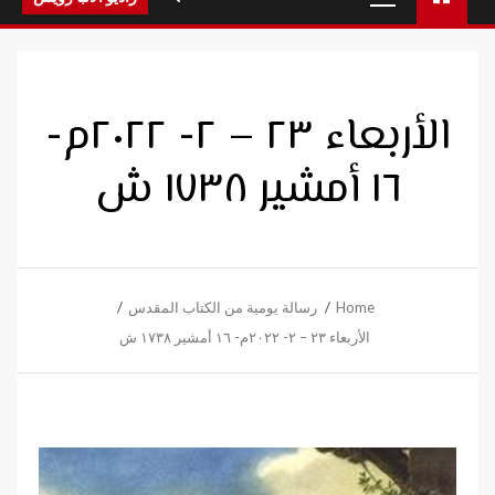
Menu
الأربعاء ٢٣ – ٢- ٢٠٢٢م-
١٦ أمشير ١٧٣٨ ش
Home
رسالة يومية من الكتاب المقدس
الأربعاء ٢٣ – ٢- ٢٠٢٢م- ١٦ أمشير ١٧٣٨ ش