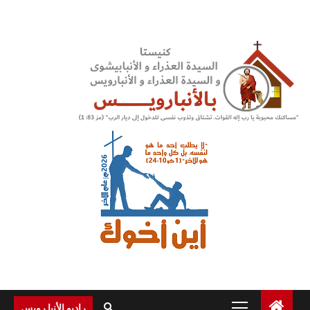
Ski
t
conten
Primary
راديو الأنبا رويس