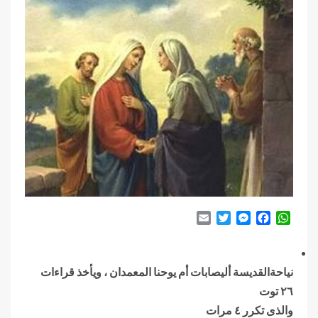
Email
Twitter
Messenger
Facebook
WhatsApp
نياحةالقديسة أليصابات أم يوحنا المعمدان ، ويأخذ قراءات
٢٦ توت
والذى تكرر ٤ مرات