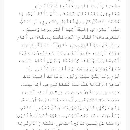
سَلَّمَهَا إِلَيْنَا ٱلَّذِينَ كَانُوا مُنْذُ ٱلْبَدْءِ
مُعَايِنِينَ وَخُدَّامًا لِلْكَلِمَةِ ، رَأَيْتُ أَنَا أَيْضًا إِذْ
قَدْ تَتَبَّعْتُ كُلَّ شَيْءٍ مِنَ ٱلْأَوَّلِ بِتَدْقِيقٍ، أَنْ أَكْتُبَ
عَلَى ٱلتَّوَالِي إِلَيْكَ أَيُّهَا ٱلْعَزِيزُ ثَاوُفِيلُسُ ،
لِتَعْرِفَ صِحَّةَ ٱلْكَلَامِ ٱلَّذِي عُلِّمْتَ بِهِ. كَانَ فِي أَيَّامِ
هِيرُودُسَ مَلِكِ ٱلْيَهُودِيَّةِ كَاهِنٌ ٱسْمُهُ زَكَرِيَّا مِنْ
فِرْقَةِ أَبِيَّا ، وَٱمْرَأَتُهُ مِنْ بَنَاتِ هارُونَ وَٱسْمُهَا
أَلِيصَابَاتُ. وَكَانَا كِلَاهُمَا بَارَّيْنِ أَمَامَ ٱللهِ ،
سَالِكَيْنِ فِي جَمِيعِ وَصَايَا ٱلرَّبِّ وَأَحْكَامِهِ بِلَا
لَوْمٍ. وَلَمْ يَكُنْ لَهُمَا وَلَدٌ، إِذْ كَانَتْ أَلِيصَابَاتُ
عَاقِرًا. وَكَانَا كِلَاهُمَا مُتَقَدِّمَيْنِ فِي أَيَّامِهِمَا.
فَبَيْنَمَا هُوَ يَكْهَنُ فِي نَوْبَةِ فِرْقَتِهِ أَمَامَ ٱللهِ،
حَسَبَ عَادَةِ ٱلْكَهَنُوتِ، أَصَابَتْهُ ٱلْقُرْعَةُ أَنْ يَدْخُلَ
إِلَى هَيْكَلِ ٱلرَّبِّ وَيُبَخِّرَ. وَكَانَ كُلُّ جُمْهُورِ ٱلشَّعْبِ
يُصَلُّونَ خَارِجًا وَقْتَ ٱلْبَخُورِ. فَظَهَرَ لَهُ مَلَاكُ ٱلرَّبِّ
وَاقِفًا عَنْ يَمِينِ مَذْبَحِ ٱلْبَخُورِ. فَلَمَّا رَآهُ زَكَرِيَّا