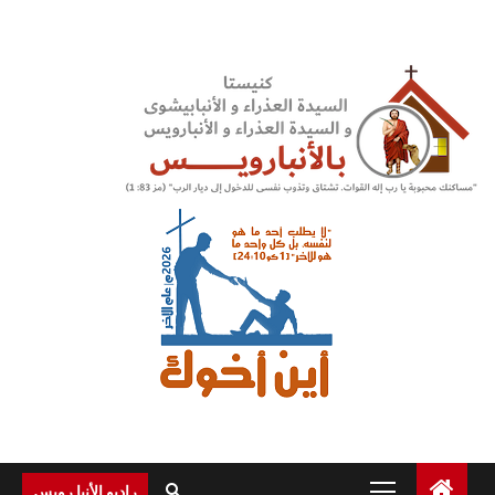
Ski
t
conten
Primary
راديو الأنبا رويس