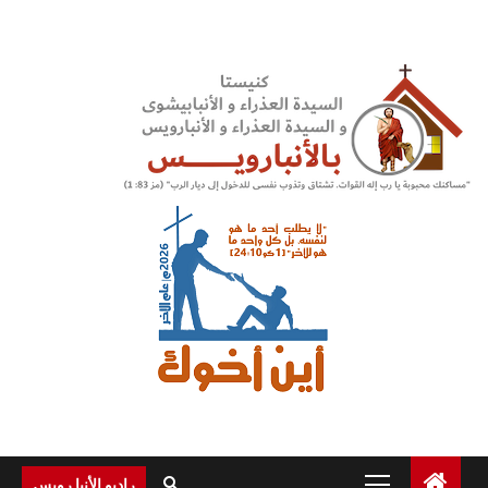
Ski
t
conten
Primary
راديو الأنبا رويس