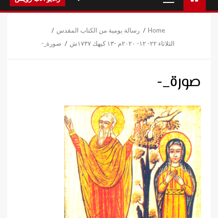
Menu
Home
رسالة يومية من الكتاب المقدس
الثلاثاء ٢٢- ١٢- ٢٠٢٠م -١٣ كيهك ١٧٣٧ش
صورة_-
صورة_-