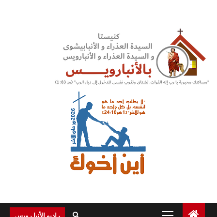
Ski
t
conten
Primary
راديو الأنبا رويس