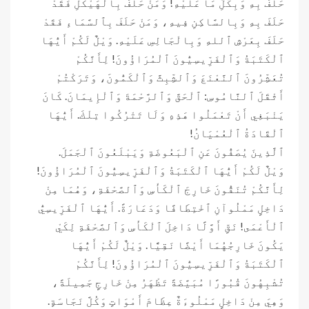
حَلَفَ بِهِ وَبِكُلِّ مَا عَلَيْهِ! وَمَنْ حَلَفَ بِٱلْهَيْكَلِ فَقَدْ
حَلَفَ بِهِ وَبِالسَّاكِنِ فِيهِ، وَمَنْ حَلَفَ بِٱلسَّمَاءِ فَقَدْ
حَلَفَ بِعَرْشِ ٱللهِ وَبِالْجَالِسِ عَلَيْهِ. وَيْلٌ لَكُمْ أَيُّهَا
ٱلْكَتَبَةُ وَٱلْفَرِّيسِيُّونَ ٱلْمُرَاؤُونَ! لِأَنَّكُمْ
تُعَشِّرُونَ ٱلنَّعْنَعَ وَٱلشِّبِثَّ وَٱلْكَمُّونَ، وَتَرَكْتُمْ
أَثْقَلَ ٱلنَّامُوسِ: ٱلْحَقَّ وَٱلرَّحْمَةَ وَٱلْإِيمَانَ. كَانَ
يَنْبَغِي أَنْ تَعْمَلُوا هَذِهِ وَلَا تَتْرُكُوا تِلْكَ. أَيُّهَا
ٱلْقَادَةُ ٱلْعُمْيَانُ!
ٱلَّذِينَ يُصَفُّونَ عَنِ ٱلْبَعُوضَةِ وَيَبْلَعُونَ ٱلْجَمَلَ.
وَيْلٌ لَكُمْ أَيُّهَا ٱلْكَتَبَةُ وَٱلْفَرِّيسِيُّونَ ٱلْمُرَاؤُونَ!
لِأَنَّكُمْ تُنَقُّونَ خَارِجَ ٱلْكَأْسِ وَٱلصَّحْفَةِ، وَهُمَا مِنْ
دَاخِلٍ مَمْلُوآنِ ٱخْتِطَافًا وَدَعَارَةً. أَيُّهَا ٱلْفَرِّيسِيُّ
ٱلْأَعْمَى! نَقِّ أَوَّلًا دَاخِلَ ٱلْكَأْسِ وَٱلصَّحْفَةِ لِكَيْ
يَكُونَ خَارِجُهُمَا أَيْضًا نَقِيًّا. وَيْلٌ لَكُمْ أَيُّهَا
ٱلْكَتَبَةُ وَٱلْفَرِّيسِيُّونَ ٱلْمُرَاؤُونَ! لِأَنَّكُمْ
تُشْبِهُونَ قُبُورًا مُبَيَّضَةً تَظْهَرُ مِنْ خَارِجٍ جَمِيلَةً،
وَهِيَ مِنْ دَاخِلٍ مَمْلُوءَةٌ عِظَامَ أَمْوَاتٍ وَكُلَّ نَجَاسَةٍ.