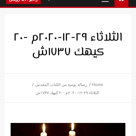
Menu
الثلاثاء ٢٩-١٢-٢٠٢٠م -٢٠
كيهك ١٧٣٧ش
Home
رسالة يومية من الكتاب المقدس
الثلاثاء ٢٩-١٢-٢٠٢٠م -٢٠ كيهك ١٧٣٧ش