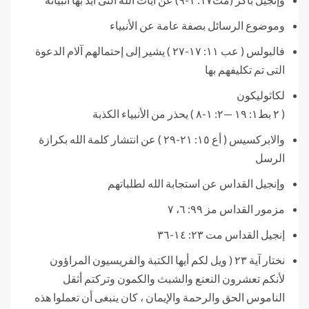
وموضوع الرسائل بصفة عامة عن الأنبياء
فالبولس ( عب ١١: ١٧-٢٧ ) يشير إلى إحتمالهم آلام الدعوة
التى تم تكليفهم بها
لكاثوليكون
( ٢ بط١: ١٩ —٢: ١-٨ ) يحذر من الأنبياء الكذبة
والابركسيس ( أع ١٥: ٢١-٢٩ ) عن انتشار كلمة الله بكرازة
الرسل
وإنجيل القداس عن استجابة الله لطلباتهم
مزمور القداس مز ٩٩: ٦، ٧
إنجيل القداس مت ٢٣: ١٤-٣٦
نختار آية ٢٣ ( ويل لكم أيها الكتبة والفريسيون المراؤون
لأنكم تعشرون النعنع والشبث والكمون وتركتم أثقل
الناموس الحق والرحمة والإيمان ، كان ينبغى أن تعملوا هذه