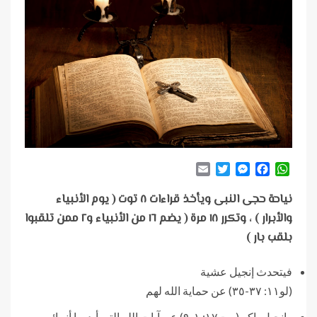
Email
Twitter
Messenger
Facebook
WhatsApp
نياحة حجى النبى ويأخذ قراءات ٨ توت ( يوم الأنبياء
والأبرار ) ، وتكرر ١٨ مرة ( يضم ١٦ من الأنبياء و٢ ممن تلقبوا
بلقب بار )
فيتحدث إنجيل عشية
(لو١١: ٣٧-٣٥) عن حماية الله لهم
وإنجيل باكر (مت١٧: ١-٩) عن آيات الله التى أيد بها أنبيائه