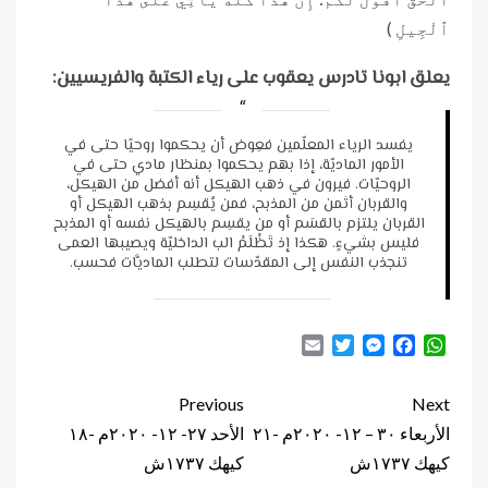
ٱلْجِيلِ )
يعلق ابونا تادرس يعقوب على رياء الكتبة والفريسيين:
يفسد الرياء المعلّمين فعِوض أن يحكموا روحيًا حتى في
الأمور الماديّة، إذا بهم يحكموا بمنظار مادي حتى في
الروحيّات. فيرون في ذهب الهيكل أنه أفضل من الهيكل،
والقربان أثمن من المذبح، فمن يُقسِم بذهب الهيكل أو
القربان يلتزم بالقسَم أو من يقسِم بالهيكل نفسه أو المذبح
فليس بشيءٍ. هكذا إذ تَظْلَمْ الب الداخليّة ويصيبها العمى
تنجذب النفس إلى المقدّسات لتطلب الماديَّات فحسب.
Email
Twitter
Messenger
Facebook
WhatsApp
Continue
Previous
Next
Reading
الأربعاء ٣٠ – ١٢- ٢٠٢٠م -٢١
الأحد ٢٧- ١٢- ٢٠٢٠م -١٨
كيهك ١٧٣٧ش
كيهك ١٧٣٧ش