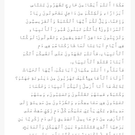
هَكَذَا أَنْتُمْ أَيْضًا: مِنْ خَارِجٍ تَظْهَرُونَ لِلنَّاسِ
أَبْرَارًا، وَلَكِنَّكُمْ مِنْ دَاخِلٍ مَشْحُونُونَ رِيَاءً
وَإِثْمًا. وَيْلٌ لَكُمْ أَيُّهَا ٱلْكَتَبَةُ وَٱلْفَرِّيسِيُّونَ
ٱلْمُرَاؤُونَ! لِأَنَّكُمْ تَبْنُونَ قُبُورَ ٱلْأَنْبِيَاءِ
وَتُزَيِّنُونَ مَدَافِنَ ٱلصِّدِّيقِينَ، وَتَقُولُونَ: لَوْ كُنَّا
فِي أَيَّامِ آبَائِنَا لَمَا شَارَكْنَاهُمْ فِي دَمِ
ٱلْأَنْبِيَاءِ. فَأَنْتُمْ تَشْهَدُونَ عَلَى أَنْفُسِكُمْ أَنَّكُمْ
أَبْنَاءُ قَتَلَةِ ٱلْأَنْبِيَاءِ.
فَٱمْلَأُوا أَنْتُمْ مِكْيَالَ آبَائِكُمْ. أَيُّهَا ٱلْحَيَّاتُ
أَوْلَادَ ٱلْأَفَاعِي! كَيْفَ تَهْرُبُونَ مِنْ دَيْنُونَةِ جَهَنَّمَ؟
لِذَلِكَ هَا أَنَا أُرْسِلُ إِلَيْكُمْ أَنْبِيَاءَ وَحُكَمَاءَ
وَكَتَبَةً، فَمِنْهُمْ تَقْتُلُونَ وَتَصْلِبُونَ، وَمِنْهُمْ
تَجْلِدُونَ فِي مَجَامِعِكُمْ، وَتَطْرُدُونَ مِنْ مَدِينَةٍ إِلَى
مَدِينَةٍ، لِكَيْ يَأْتِيَ عَلَيْكُمْ كُلُّ دَمٍ زَكِيٍّ سُفِكَ عَلَى
ٱلْأَرْضِ، مِنْ دَمِ هَابِيلَ ٱلصِّدِّيقِ إِلَى دَمِ زَكَرِيَّا بْنِ
بَرَخِيَّا ٱلَّذِي قَتَلْتُمُوهُ بَيْنَ ٱلْهَيْكَلِ وَٱلْمَذْبَحِ.
اَلْحَقَّ أَقُولُ لَكُمْ: إِنَّ هَذَا كُلَّهُ يَأْتِي عَلَى هَذَا