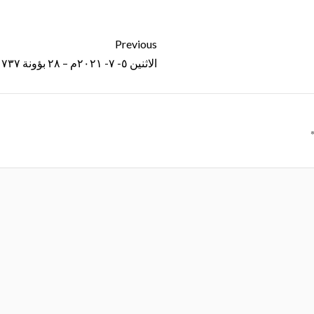
Previous
الاثنين ٥- ٧- ٢٠٢١م – ٢٨ بؤونة ١٧٣٧ ش