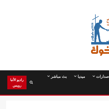
صدارات
ميديا
بث مباشر
راديو الأنبا
رويس