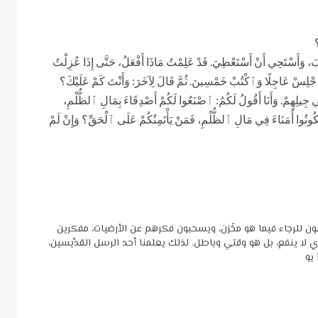
؟
قُبَ، وَأَسْتَحِي أَنْ أَسْتَعْطِيَ. قَدْ عَلِمْتُ مَاذَا أَفْعَلُ، حَتَّى إِذَا عُزِلْتُ
 وَٱجْلِسْ عَاجِلًا وَٱكْتُبْ خَمْسِينَ. ثُمَّ قَالَ لِآخَرَ: وَأَنْتَ كَمْ عَلَيْكَ؟
 فِي جِيلِهِمْ. وَأَنَا أَقُولُ لَكُمُ: ٱصْنَعُوا لَكُمْ أَصْدِقَاءَ بِمَالِ ٱلظُّلْمِ،
َكُونُوا أُمَنَاءَ فِي مَالِ ٱلظُّلْمِ، فَمَنْ يَأْتَمِنُكُمْ عَلَى ٱلْحَقِّ؟ وَإِنْ لَمْ
شون للرجاء فيما هو مخّزن، ويسحبون فكرهم عن الأرضيات، مفكرين
الذي لا ينفع، بل هو وقتي وباطل. لذلك يعلمنا أحد الرسل القدِّيسين،