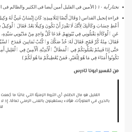
نختار آية ١٠
( الأمين فى القليل أمين أيضا فى الكثير والظالم فى ال
قراءة إنجيل القداس ( وَقَالَ أَيْضًا لِتَلَامِيذِهِ: كَانَ إِنْسَانٌ غَنِيٌّ لَهُ وَكِيلٌ، فَوُشِ
أَعْطِ حِسَابَ وَكَالَتِكَ لِأَنَّكَ لَا تَقْدِرُ أَنْ تَكُونَ وَكِيلًا بَعْدُ. فَقَالَ ٱلْوَكِيل
عَنِ ٱلْوَكَالَةِ يَقْبَلُونِي فِي بُيُوتِهِمْ. فَدَعَا كُلَّ وَاحِدٍ مِنْ مَدْيُونِي سَيِّدِهِ
فَقَالَ: مِئَةُ كُرِّ قَمْحٍ. فَقَالَ لَهُ: خُذْ صَكَّكَ وَٱكْتُبْ ثَمَانِينَ. فَمَدَحَ ٱلسَّيِّدُ
حَتَّى إِذَا فَنِيتُمْ يَقْبَلُونَكُمْ فِي ٱلْمَظَالِّ ٱلْأَبَدِيَّةِ. اَلْأَمِينُ فِي ٱلْقَلِيل
تَكُونُوا أُمَنَاءَ فِي مَا هُوَ لِلْغَيْرِ، فَمَنْ يُعْطِيكُمْ مَا هُوَ لَكُمْ )
من تفسير ابونا تادرس
القليل هو مال الظلم، أي الثروة الزمنيَّة التي غالبًا ما جُم
بالحري في العلويَّات، هؤلاء يستهينون بالغنى الزمني تمامًا، إذ لا
قا