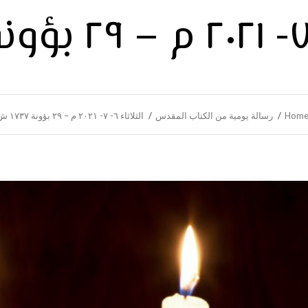
Hom
رسالة يومية من الكتاب المقدس
الثلاثاء ٦- ٧- ٢٠٢١ م – ٢٩ بؤونة ١٧٣٧ ش