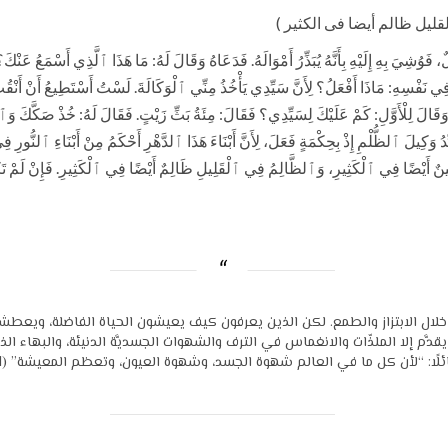
قليل ظالم أيضا فى الكثير )
يَ بِهِ إِلَيْهِ بِأَنَّهُ يُبَذِّرُ أَمْوَالَهُ. فَدَعَاهُ وَقَالَ لَهُ: مَا هَذَا ٱلَّذِي أَسْمَعُ عَنْكَ
ُ فِي نَفْسِهِ: مَاذَا أَفْعَلُ؟ لِأَنَّ سَيِّدِي يَأْخُذُ مِنِّي ٱلْوَكَالَةَ. لَسْتُ أَسْتَطِيعُ أَنْ أَنْ
، وَقَالَ لِلْأَوَّلِ: كَمْ عَلَيْكَ لِسَيِّدِي؟ فَقَالَ: مِئَةُ بَثِّ زَيْتٍ. فَقَالَ لَهُ: خُذْ صَكَّكَ
 وَكِيلَ ٱلظُّلْمِ إِذْ بِحِكْمَةٍ فَعَلَ، لِأَنَّ أَبْنَاءَ هَذَا ٱلدَّهْرِ أَحْكَمُ مِنْ أَبْنَاءِ ٱلنُّورِ
ِ أَمِينٌ أَيْضًا فِي ٱلْكَثِيرِ، وَٱلظَّالِمُ فِي ٱلْقَلِيلِ ظَالِمٌ أَيْضًا فِي ٱلْكَثِيرِ. فَإِنْ لَمْ ت
عت خلال الابتزاز والطمع. لكن الذين يعرفون كيف يعيشون الحياة الفاضلة، ويعط
 يقدَّم إلا الملذّات والانغماس في الترف والشهوات الجسديَّة الدنيئة، والبهاء 
ئلًا: “لأن كل ما في العالم شهوة الجسد، وشهوة العيون، وتعظم المعيشة” (1 يو