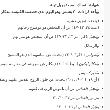
شهادة النساك السبعة بجبل تونة
ويأخذ قراءات ٢٠ بشنس وهو اليوم الذى خصصته الكنيسة لتذكار ( المتوحدين ) وتكرر ١٦ مرة
فيتحدث إنجيل عشية
( مت ٢٤: ٤٢-٤٧ ) عن أن المخلص هو موضوع رجائهم
وإنجيل باكر
( مر ١٣: ٣٣-٣٧ ) عن أن المخلص هو ميراثهم
والرسائل
والبولس
( ١كو٣: ٩-٢٣) يتحدث عن أساسهم الذى هو المسيح
والكاثوليكون
( ١بط ٥: ٥-١٤) يتكلم عن سهرهم فى مقاومة إبليس
والابركسيس
( أع ١٨: ٢٤– ١٩: ١-٦) يتحدث عن حلول الروح القدس عليهم ونطقهم بألسنة وتنبؤات
وإنجيل القداس
عن أن ناموس الرب فى قلبهم
مزمور القداس
مز ٣٧: ٣٠، ٣١
إنجيل القداس
لو ١٦: ١ – ١٢