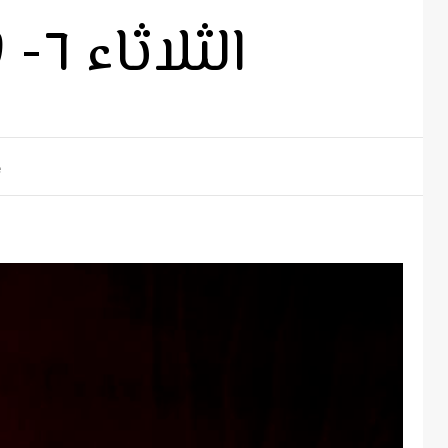
الثلاثاء ٦- ٧- ٢٠٢١ م – ٢٩ بؤونة ١٧٣٧ ش
e