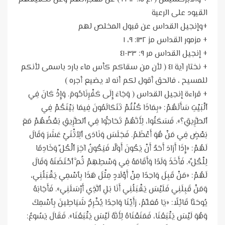
القيود على الرعية
+وإنجيل القداس عن قبول المخلص لهم
+ مزمور القداس مز ١٣٢: ٩، ١
+ إنجيل القداس مر ٩: ٣٣-٤١
+ نختار آية ٤١ ( لأن من سقاكم كأس ماء بارد باسمى لأنكم
للمسيح ، فالحق أقول لكم أنه لا يضيع أجره )
+ قراءة إنجيل القداس ( وَجَاءَ إِلَى كَفْرِنَاحُومَ. وَإِذْ كَانَ فِي
ٱلْبَيْتِ سَأَلَهُمْ: «بِمَاذَا كُنْتُمْ تَتَكَالَمُونَ فِيمَا بَيْنَكُمْ فِي
ٱلطَّرِيقِ؟». فَسَكَتُوا، لِأَنَّهُمْ تَحَاجُّوا فِي ٱلطَّرِيقِ بَعْضُهُمْ مَعَ
بَعْضٍ فِي مَنْ هُوَ أَعْظَمُ. فَجَلَسَ وَنَادَى ٱلِٱثْنَيْ عَشَرَ وَقَالَ
لَهُمْ: «إِذَا أَرَادَ أَحَدٌ أَنْ يَكُونَ أَوَّلًا فَيَكُونُ آخِرَ ٱلْكُلِّ وَخَادِمًا
لِلْكُلِّ». فَأَخَذَ وَلَدًا وَأَقَامَهُ فِي وَسْطِهِمْ ثُمَّ ٱحْتَضَنَهُ وَقَالَ
لَهُمْ: «مَنْ قَبِلَ وَاحِدًا مِنْ أَوْلَادٍ مِثْلَ هَذَا بِٱسْمِي يَقْبَلُنِي،
وَمَنْ قَبِلَنِي فَلَيْسَ يَقْبَلُنِي أَنَا بَلِ ٱلَّذِي أَرْسَلَنِي». فَأَجَابَهُ
يُوحَنَّا قَائِلًا: «يَا مُعَلِّمُ، رَأَيْنَا وَاحِدًا يُخْرِجُ شَيَاطِينَ بِٱسْمِكَ
وَهُوَ لَيْسَ يَتْبَعُنَا، فَمَنَعْنَاهُ لِأَنَّهُ لَيْسَ يَتْبَعُنَا». فَقَالَ يَسُوعُ: