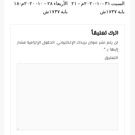
Reading
السبت ٣١ -١٠-٢٠٢٠م – ٢١
الأربعاء ٢٨ – ١٠- ٢٠٢٠م-١٨
بابة ١٧٣٧ش
بابة ١٧٣٧ش
اترك تعليقاً
لن يتم نشر عنوان بريدك الإلكتروني.
الحقول الإلزامية مشار
إليها بـ
*
التعليق