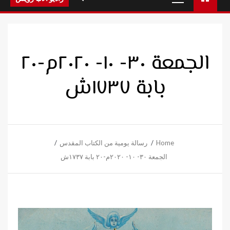
Menu
الجمعة ٣٠- ١٠- ٢٠٢٠م-٢٠
بابة ١٧٣٧ش
Home
رسالة يومية من الكتاب المقدس
الجمعة ٣٠- ١٠- ٢٠٢٠م-٢٠ بابة ١٧٣٧ش