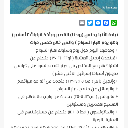
Email
Twitter
Messenger
Facebook
WhatsApp
نياحة الأنبا يحنس (يوحنا) القصير ويأخذ قراءاتً ٢ أمشير (
وهو يوم كبار السواح ) والذى تكرر خمس مرات
+ وموضوع اليوم حول روح وسلوك كبار السواح
+فيتحدث إنجيل العشية ( لو٢٢: ٢٤-٣٠ ) يتكلم عن
اشتراكهم مع المخلص فى دينونته (تجلسوا على كراسى
تدينون أسباط إسرائيل الاثنى عشر )
+وإنجيل باكر ( مت ٢٥: ١٤-٢٣ ) يتحدث عن أنه هو ميراثهم
+ والرسائل عن منهج كبار السواح
+ فالبولس ( عب١٣: ٧-٢٥) يتحدث عن واجب طاعتهم فى
المسيح كمدبرين ومسئولين
+ والكاثوليكون ( ١بط ٥: ١-١٤) يتكلم عن مسئوليتهم فى
العناية بالرعية
+ والابركسيس ( أع ١٥: ١٢-٢١ ) عن معجزاتهم وعن تخفيفهم