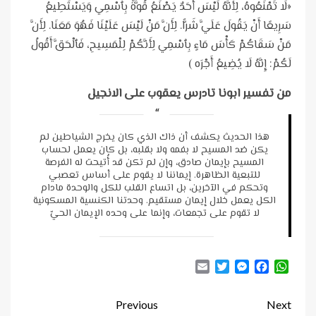
«لَا تَمْنَعُوهُ، لِأَنَّهُ لَيْسَ أَحَدٌ يَصْنَعُ قُوَّةً بِٱسْمِي وَيَسْتَطِيعُ
سَرِيعًا أَنْ يَقُولَ عَلَيَّ شَرًّا. لِأَنَّ مَنْ لَيْسَ عَلَيْنَا فَهُوَ مَعَنَا. لِأَنَّ
مَنْ سَقَاكُمْ كَأْسَ مَاءٍ بِٱسْمِي لِأَنَّكُمْ لِلْمَسِيحِ، فَٱلْحَقَّ أَقُولُ
لَكُمْ: إِنَّهُ لَا يُضِيعُ أَجْرَه )
من تفسير ابونا تادرس يعقوب على الانجيل
هذا الحديث يكشف أن ذاك الذي كان يخرج الشياطين لم
يكن ضد المسيح لا بفمه ولا بقلبه، بل كان يعمل لحساب
المسيح بإيمان صادق، وإن لم تكن قد أُتيحت له الفرصة
للتبعية الظاهرة. إيماننا لا يقوم على أساس تعصبي
وتحكم في الآخرين، بل اتساع القلب للكل والوحدة مادام
الكل يعمل خلال إيمان مستقيم. وحدتنا الكنسية المسكونية
لا تقوم على تجمعات، وإنما على وحده الإيمان الحيّ
Email
Twitter
Messenger
Facebook
WhatsApp
Continue
Previous
Next