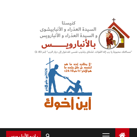
Ski
t
conten
Primary
راديو الأنبا رويس