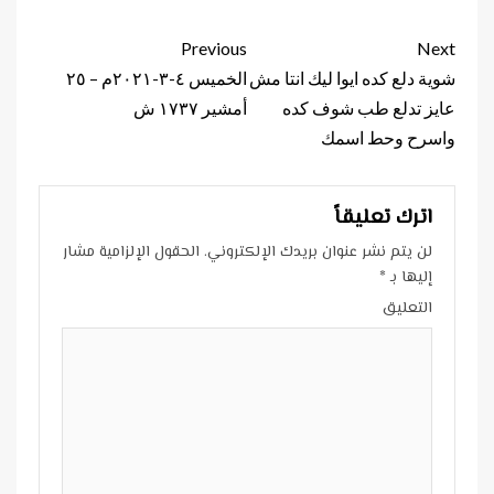
Continue
Previous
Next
Reading
شوية دلع كده ايوا ليك انتا مش
الخميس ٤-٣-٢٠٢١م – ٢٥
عايز تدلع طب شوف كده
أمشير ١٧٣٧ ش
واسرح وحط اسمك
اترك تعليقاً
لن يتم نشر عنوان بريدك الإلكتروني.
الحقول الإلزامية مشار
إليها بـ
*
التعليق