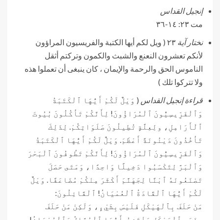
إنجيل القداس
مت ٢٣: ١٤-٣٦
نختار آية
٢٣ ( ويل لكم أيها الكتبة والفريسيون المراؤون
لأنكم تعشرون النعنع والشبث والكمون وتركتم أثقل
الناموس الحق والرحمة والإيمان ، كان ينبغى أن تعملوا هذه
ولا تتركوا تلك )
قراءة إنجيل القداس
( وَيْلٌ لَكُمْ أَيُّهَا ٱلْكَتَبَةُ
وَٱلْفَرِّيسِيُّونَ ٱلْمُرَاؤُونَ! لِأَنَّكُمْ تَأْكُلُونَ بُيُوتَ
ٱلْأَرَامِلِ، ولِعِلَّةٍ تُطِيلُونَ صَلَوَاتِكُمْ. لِذَلِكَ
تَأْخُذُونَ دَيْنُونَةً أَعْظَمَ. وَيْلٌ لَكُمْ أَيُّهَا ٱلْكَتَبَةُ
وَٱلْفَرِّيسِيُّونَ ٱلْمُرَاؤُونَ! لِأَنَّكُمْ تَطُوفُونَ ٱلْبَحْرَ
وَٱلْبَرَّ لِتَكْسَبُوا دَخِيلًا وَاحِدًا، وَمَتَى حَصَلَ
تَصْنَعُونَهُ ٱبْنًا لِجَهَنَّمَ أَكْثَرَ مِنْكُمْ مُضَاعَفًا. وَيْلٌ
لَكُمْ أَيُّهَا ٱلْقَادَةُ ٱلْعُمْيَانُ! ٱلْقَائِلُونَ:
مَنْ حَلَفَ بِٱلْهَيْكَلِ فَلَيْسَ بِشَيْءٍ، وَلَكِنْ مَنْ حَلَفَ
بِذَهَبِ ٱلْهَيْكَلِ يَلْتَزِمُ. أَيُّهَا ٱلْجُهَّالُ وَٱلْعُمْيَانُ!