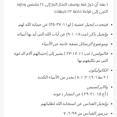
( بعد أن خرج منه يوسف النجار البار إلى ٢٤ بشنس وداود
النبى إلى قراءة خاصة ٢٣ كيهك)
فيتحدث إنجيل عشية
( لو١١: ٣٧-٣٥) عن حماية الله لهم
وإنجيل باكر
(مت١٧: ١-٩) عن آيات الله التى أيد بها أنبيائه
وموضوع الرسائل بصفة عامة عن الأنبياء
فالبولس ( عب ١١: ١٧-٢٧
) يشير إلى إحتمالهم آلام الدعوة
التى تم تكليفهم بها
الكاثوليكون
( ٢ بط١: ١٩-٢: ١-٨ ) يحذر من الأنبياء الكذبة
والابركسيس
( أع ١٥: ٢١-٢٩ ) عن انتشار دعوته
وإنجيل القداس
عن استجابة الله لطلباتهم
مزمور القداس
مز ٩٩: ٦، ٧