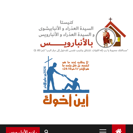
Ski
t
conten
Primary
راديو الأنبا رويس