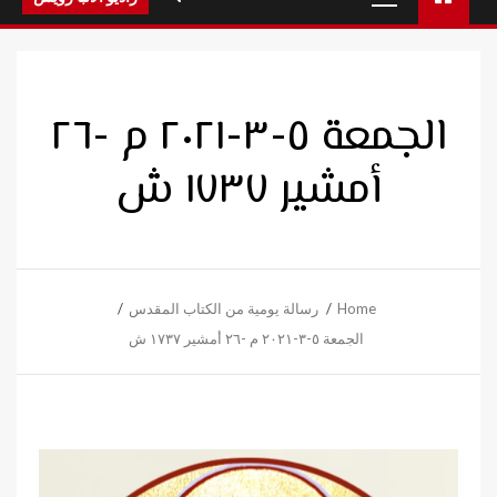
Menu
الجمعة ٥-٣-٢٠٢١ م -٢٦
أمشير ١٧٣٧ ش
Home
رسالة يومية من الكتاب المقدس
الجمعة ٥-٣-٢٠٢١ م -٢٦ أمشير ١٧٣٧ ش