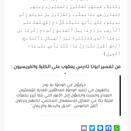
وَكَتَبَةً، فَمِنْهُمْ تَقْتُلُونَ وَتَصْلِبُونَ، وَمِنْهُمْ
تَجْلِدُونَ فِي مَجَامِعِكُمْ، وَتَطْرُدُونَ مِنْ مَدِينَةٍ إِلَى
مَدِينَةٍ، لِكَيْ يَأْتِيَ عَلَيْكُمْ كُلُّ دَمٍ زَكِيٍّ سُفِكَ عَلَى
ٱلْأَرْضِ، مِنْ دَمِ هَابِيلَ ٱلصِّدِّيقِ إِلَى دَمِ زَكَرِيَّا بْنِ
بَرَخِيَّا ٱلَّذِي قَتَلْتُمُوهُ بَيْنَ ٱلْهَيْكَلِ وَٱلْمَذْبَحِ.
اَلْحَقَّ أَقُولُ لَكُمْ: إِنَّ هَذَا كُلَّهُ يَأْتِي عَلَى هَذَا
ٱلْجِيلِ )
من تفسير ابونا تادرس يعقوب على الكتبة والفريسيون :
حرفيُّون في الوصيّة بلا روح
يظهرون في تنفيذ الوصيّة كمدقِّقين للغاية، فيُعشِّرون
النِعناع والشبَت والكمُّون إلخ. الأمور التي ربّما تُزرع بكميَّات
قليلة جدًا في المنازل للاستعمال الشخصي، لكنهم يتركون
أثقل الناموس: “الحق والرحمة والإيمان”
Email
Twitter
Messenger
Facebook
WhatsApp