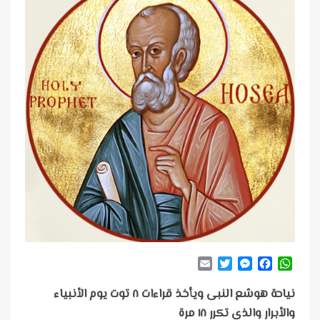
Email
Twitter
Messenger
Facebook
WhatsApp
نياحة هوشع النبى ويأخذ قراءات ٨ توت يوم الأنبياء
والأبرار والذى تكرر ١٨ مرة