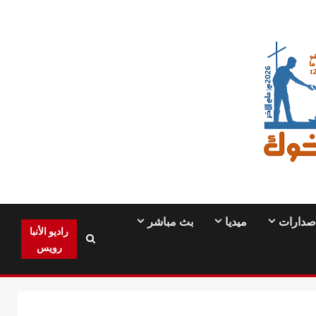
صدارات
ميديا
بث مباشر
راديو الأنبا
رويس