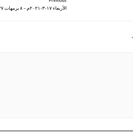
الأربعاء ١٧-٣-٢٠٢١م – ٨ برمهات ١٧٣٧ ش