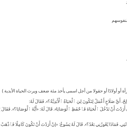
إمرأة أو أولادًا أو حقولا من أجل اسمى يأخذ مئة ضعف ويرث الحياة الأبدية )
الِحُ، أَيَّ صَلَاحٍ أَعْمَلُ لِتَكُونَ لِيَ ٱلْحَيَاةُ ٱلْأَبَدِيَّةُ؟». فَقَالَ لَهُ:
أَرَدْتَ أَنْ تَدْخُلَ ٱلْحَيَاةَ فَٱحْفَظِ ٱلْوَصَايَا». قَالَ لَهُ: «أَيَّةَ ٱلْوَصَايَا؟». فَقَالَ يَسُوع
اثَتِي. فَمَاذَا يُعْوِزُنِي بَعْدُ؟». قَالَ لَهُ يَسُوعُ: «إِنْ أَرَدْتَ أَنْ تَكُونَ كَامِلًا فَٱذْهَبْ