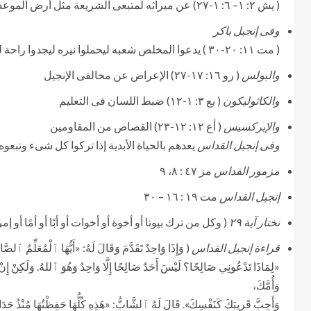
( يش ٢: ١– ٦: ١-٢٧) عن ميراثه لمتبعى الشريعة مثل أرض الموعد
وفى إنجيل باكر
( مت ١١: ٢٠-٣٠ ) يدعوا المخلص شعبه ليحملوا نيره ليجدوا راحة لنفوسهم
والبولس
( رو ١٦: ١٧-٢٧) الإعراض عن مخالفى الإنجيل
والكاثوليكون
( يع ٣: ١-١٢) ضبط اللسان فى التعليم
والإبركسيس
( أع ١٢: ١٢-٢٣) القصاص من المقاومين
وفى إنجيل القداس
يعدهم بالحياة الأبدية إذا تركوا كل شىء وتبعوه
مزمور القداس
مز ٤٧ : ٨، ٩
إنجيل القداس
مت ١٩ : ١٦ – ٣٠
نختار آية ٢٩
( وكل من ترك بيوتا أو أخوة أو أخوات أو أبًا أو أمًا أو 
قراءة إنجيل القداس
( وَإِذَا وَاحِدٌ تَقَدَّمَ وَقَالَ لَهُ: «أَيُّهَا ٱلْمُعَلِّمُ ٱلصَّ
«لِمَاذَا تَدْعُونِي صَالِحًا؟ لَيْسَ أَحَدٌ صَالِحًا إِلَّا وَاحِدٌ وَهُوَ ٱللهُ. وَلَكِنْ إِنْ 
وَأُمَّكَ،
وَأَحِبَّ قَرِيبَكَ كَنَفْسِكَ». قَالَ لَهُ ٱلشَّابُّ: «هَذِهِ كُلُّهَا حَفِظْتُهَا مُنْذُ حَدَ