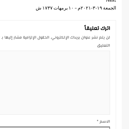
Continue
Reading
الجمعة ١٩-٣-٢٠٢١م – ١٠ برمهات ١٧٣٧ ش
اترك تعليقاً
لن يتم نشر عنوان بريدك الإلكتروني.
الحقول الإلزامية مشار إليها بـ
*
التعليق
الاسم
*