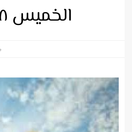
الخميس ١٨ -٣-٢٠٢١م ٩ برمهات ١٧٣٧ ش
e