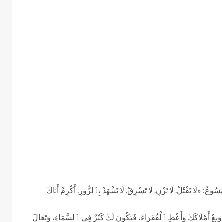
ُ: «لَا تَقْتُلْ. لَا تَزْنِ. لَا تَسْرِقْ. لَا تَشْهَدْ بِٱلزُّورِ. أَكْرِمْ أَبَاكَ
 وَبِعْ أَمْلَاكَكَ وَأَعْطِ ٱلْفُقَرَاءَ، فَيَكُونَ لَكَ كَنْزٌ فِي ٱلسَّمَاءِ، وَتَعَالَ