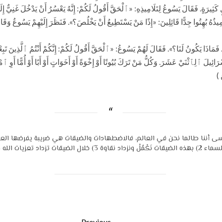
 كَثِيرَةٍ. فَقَالَ يَسُوعُ لِتَلَامِيذِهِ: «ٱلْحَقَّ أَقُولُ لَكُمْ: إِنَّهُ يَعْسُرُ أَنْ يَدْخُلَ غَنِي
امِيذُهُ بُهِتُوا جِدًّا قَائِلِينَ: «إِذًا مَنْ يَسْتَطِيعُ أَنْ يَخْلُصَ؟». فَنَظَرَ إِلَيْهِمْ يَسُوعُ وَ
َ. فَمَاذَا يَكُونُ لَنَا؟». فَقَالَ لَهُمْ يَسُوعُ: «ٱلْحَقَّ أَقُولُ لَكُمْ: إِنَّكُمْ أَنْتُمُ ٱلَّذِي
ِيلَ ٱلِٱثْنَيْ عَشَرَ. وَكُلُّ مَنْ تَرَكَ بُيُوتًا أَوْ إِخْوَةً أَوْ أَخَوَاتٍ أَوْ أَبًا أَوْ أُمًّا أَوِ 
 )
سى أننا طالما نحن في العالم، فالاضطهادات والضيقات هي ضريبة يفرضها العالم
Previous