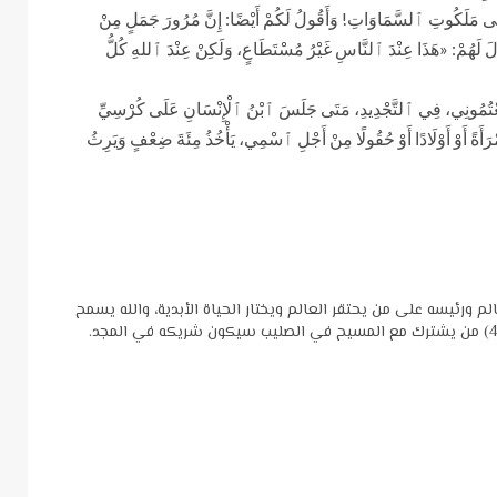
ٌّ إِلَى مَلَكُوتِ ٱلسَّمَاوَاتِ! وَأَقُولُ لَكُمْ أَيْضًا: إِنَّ مُرُورَ جَمَلٍ مِنْ
قَالَ لَهُمْ: «هَذَا عِنْدَ ٱلنَّاسِ غَيْرُ مُسْتَطَاعٍ، وَلَكِنْ عِنْدَ ٱللهِ كُلُّ
نَ تَبِعْتُمُونِي، فِي ٱلتَّجْدِيدِ، مَتَى جَلَسَ ٱبْنُ ٱلْإِنْسَانِ عَلَى كُرْسِيِّ
ٱمْرَأَةً أَوْ أَوْلَادًا أَوْ حُقُولًا مِنْ أَجْلِ ٱسْمِي، يَأْخُذُ مِئَةَ ضِعْفٍ وَيَرِثُ
 ورئيسه على من يحتقر العالم ويختار الحياة الأبدية، والله يسمح