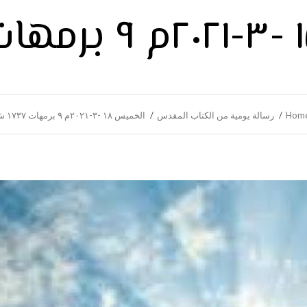
Hom
رسالة يومية من الكتاب المقدس
الخميس ١٨ -٣-٢٠٢١م ٩ برمهات ١٧٣٧ ش