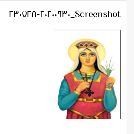
Screenshot_٢٠٢٠٠٩٣٠-٢٣٠٧٢٨
Continue