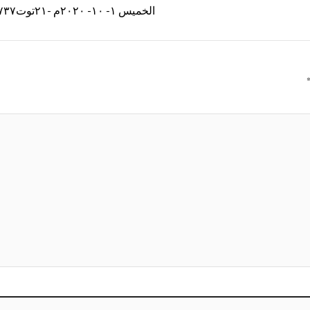
الخميس ١- ١٠- ٢٠٢٠م -٢١توت١٧٣٧ش