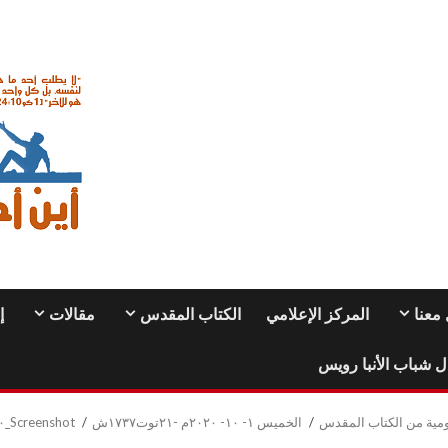
معنا
المركز الإعلامي
الكتاب المقدس
مقالات
إ
ل شباب الأنبا رويس
ومية من الكتاب المقدس
الخميس ١- ١٠- ٢٠٢٠م -٢١توت١٧٣٧ش
Screenshot_٢٠٢٠٠٩٣٠-٢٣٠٧٢٨