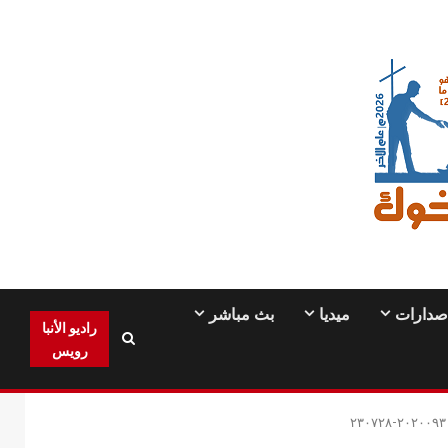
صدارات
ميديا
بث مباشر
راديو الأنبا
رويس