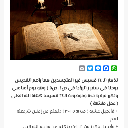
Email
Twitter
Messenger
Facebook
WhatsApp
تذكار الـ ٢٤ قسيس غير المتجسدين كما رآهم القديس
يوحنا فى سفر ( الرؤيا فى ص٤، ص٥ ) وهو يوم أساسى
وتكرر مرة واحدة وموضوعة الـ٢٤ قسيسا كهنة الله العلى
( عمل ملائكة )
+ فأنجيل عشية ( مت ١١: ٢٥-٣٠ ) يتكلم عن إعلان شريعته
لهم
+ وأنجيل باكر ( مت ١٢: ١-٨) يتكلم عن مراحم الله التى