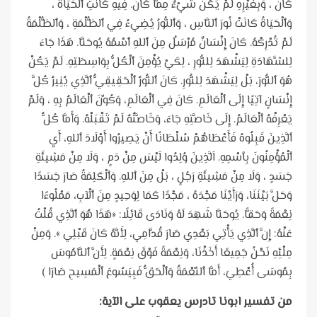
كَانَ ، وَبِغَيْرِهِ لَمْ يَكُنْ شَيْءٌ مِمَّا كَانَ. فِيهِ كَانَتِ ٱلْحَيَاةُ ،
وَٱلْحَيَاةُ كَانَتْ نُورَ ٱلنَّاسِ ، وَٱلنُّورُ يُضِيءُ فِي ٱلظُّلْمَةِ ، وَٱلظُّلْمَةُ
لَمْ تُدْرِكْهُ. كَانَ إِنْسَانٌ مُرْسَلٌ مِنَ ٱللهِ ٱسْمُهُ يُوحَنَّا. هَذَا جَاءَ
لِلشَّهَادَةِ لِيَشْهَدَ لِلنُّورِ ، لِكَيْ يُؤْمِنَ ٱلْكُلُّ بِوَاسِطَتِهِ. لَمْ يَكُنْ
هُوَ ٱلنُّورَ، بَلْ لِيَشْهَدَ لِلنُّورِ. كَانَ ٱلنُّورُ ٱلْحَقِيقِيُّ ٱلَّذِي يُنِيرُ كُلَّ
إِنْسَانٍ آتِيًا إِلَى ٱلْعَالَمِ. كَانَ فِي ٱلْعَالَمِ، وَكُوِّنَ ٱلْعَالَمُ بِهِ ، وَلَمْ
يَعْرِفْهُ ٱلْعَالَمُ. إِلَى خَاصَّتِهِ جَاءَ، وَخَاصَّتُهُ لَمْ تَقْبَلْهُ. وَأَمَّا كُلُّ
ٱلَّذِينَ قَبِلُوهُ فَأَعْطَاهُمْ سُلْطَانًا أَنْ يَصِيرُوا أَوْلَادَ ٱللهِ، أَيِ
ٱلْمُؤْمِنُونَ بِٱسْمِهِ. اَلَّذِينَ وُلِدُوا لَيْسَ مِنْ دَمٍ ، وَلَا مِنْ مَشِيئَةِ
جَسَدٍ ، وَلَا مِنْ مَشِيئَةِ رَجُلٍ ، بَلْ مِنَ ٱللهِ. وَٱلْكَلِمَةُ صَارَ جَسَدًا
وَحَلَّ بَيْنَنَا، وَرَأَيْنَا مَجْدَهُ ، مَجْدًا كَمَا لِوَحِيدٍ مِنَ ٱلْآبِ، مَمْلُوءًا
نِعْمَةً وَحَقًّا. يُوحَنَّا شَهِدَ لَهُ وَنَادَى قَائِلًا: «هَذَا هُوَ ٱلَّذِي قُلْتُ
عَنْهُ: إِنَّ ٱلَّذِي يَأْتِي بَعْدِي صَارَ قُدَّامِي، لِأَنَّهُ كَانَ قَبْلِي ». وَمِنْ
مِلْئِهِ نَحْنُ جَمِيعًا أَخَذْنَا، وَنِعْمَةً فَوْقَ نِعْمَةٍ. لِأَنَّ ٱلنَّامُوسَ
بِمُوسَى أُعْطِيَ، أَمَّا ٱلنِّعْمَةُ وَٱلْحَقُّ فَبِيَسُوعَ ٱلْمَسِيحِ صَارَا )
من تفسير ابونا تادرس يعقوب على الآية: