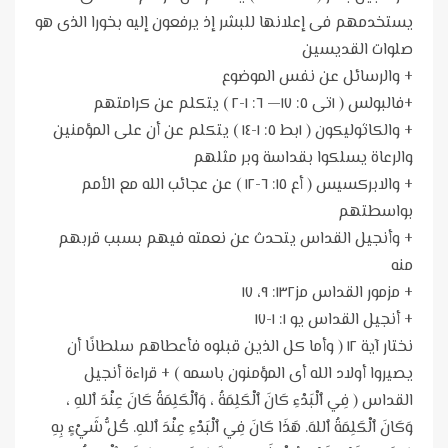
يستخدمهم فى إعلانها للبشر إذ يرفعون إليه بخورا الذى هو
صلوات القديسين
+ والرسائل عن نفس الموضوع
+فالبولس ( ١تى ٥: ١٧— ٦: ١-٢ ) يتكلم عن كرامتهم
+ والكاثوليكون ( ١بط ٥: ١-١٤ ) يتكلم عن أن على المؤمنين
والرعاة يسلكوا بقداسة وبر مثلهم
+ والابركسيس ( أع ١٥: ٦-١٢ ) عن عجائب الله مع الأمم
بواسطتهم
+ وأنجيل القداس يتحدث عن نعمته فيهم بسبب قربهم
منه
+ مزمور القداس مز١٣٢: ٩، ١٧
+ أنجيل القداس يو ١: ١-١٧
نختار آية ١٢ ( وأما كل الذين قبلوه فأعطاهم سلطانًا أن
يصيروا أولاد الله أى المؤمنون باسمه ) + قراءة أنجيل
القداس ( فِي ٱلْبَدْءِ كَانَ ٱلْكَلِمَةُ ، وَٱلْكَلِمَةُ كَانَ عِنْدَ ٱللهِ ،
وَكَانَ ٱلْكَلِمَةُ ٱللهَ. هَذَا كَانَ فِي ٱلْبَدْءِ عِنْدَ ٱللهِ. كُلُّ شَيْءٍ بِهِ