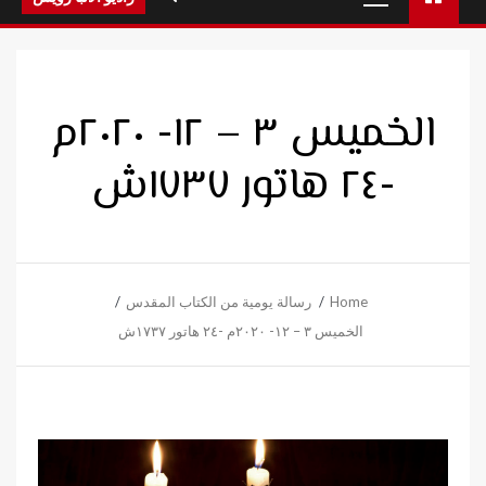
Menu
الخميس ٣ – ١٢- ٢٠٢٠م
-٢٤ هاتور ١٧٣٧ش
Home
رسالة يومية من الكتاب المقدس
الخميس ٣ – ١٢- ٢٠٢٠م -٢٤ هاتور ١٧٣٧ش