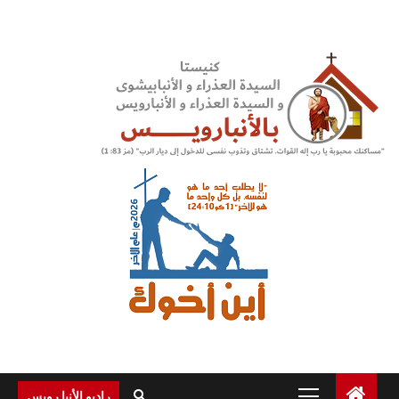
Ski
t
conten
Primary
راديو الأنبا رويس