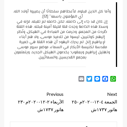
وأما كل الذين قبلوه، فأعطاهم سلطانًا أن يصيروا أولاد الله،
أي المؤمنون باسمه” [12].
إن كان قد جاء إلى خاصته، لكن خاصته لم تقبله، فإنه في
وسط هذه الخاصة وجدت قلة قليلة أمينة قبلته. هذه القلة
طُردت من المجمع، وحرمت من العبادة في الهيكل، ونُظر
إليهم كوثنيين، ليسوا من تلاميذ موسى، ولا هم أبناء
لإبراهيم إلخ. لم يدرك اليهود أن هذه القلة هي خميرة
مقدسة لكنيسة الأبكار في السماء، موضع سرور موسى
وتهليل إبراهيم ويعقوب؛ يخدمون الهيكل الجديد، ويتمتعون
بمجمع القديسين والسمائيين.
Email
Twitter
Messenger
Facebook
WhatsApp
Continue
Previous
Next
Reading
الجمعة ٤-١٢-٢٠٢٠م -٢٥
الأربعاء ٢-١٢-٢٠٢٠م -٢٣
هاتور ١٧٣٧ش
هاتور ١٧٣٧ش