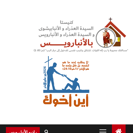
Ski
t
conten
Primary
راديو الأنبا رويس