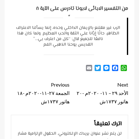
من التفسير الابائى لابونا تادرس على الآية ٨
الرب غير مقتنع بالإيمان الداخلي وحده، إنما يسألنا الاعتراف
الظاهر، حاثًا إيَّانا علي الثقة والحب العظيم. ولما كان هذا
نافعًا للجميع قال: “كل من اعترف بي…”
القديس يوحنا الذهبي الفم
Email
Twitter
Messenger
Facebook
WhatsApp
Continue
Previous
Next
Reading
الأحد ٢٩ – ١١- ٢٠٢٠م -٢٠
الجمعة ٢٧-١١-٢٠٢٠م -١٨
هاتور ١٧٣٧ش
هاتور ١٧٣٧ش
اترك تعليقاً
لن يتم نشر عنوان بريدك الإلكتروني.
الحقول الإلزامية مشار