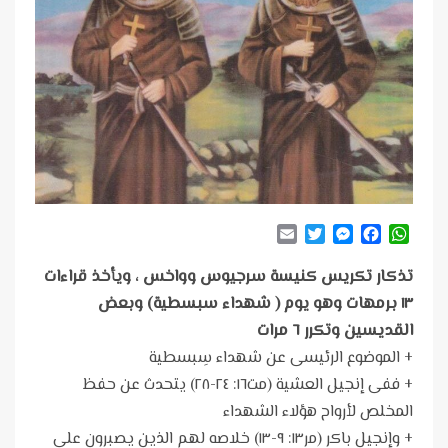
Email
Twitter
Messenger
Facebook
WhatsApp
تذكار تكريس كنيسة سرجيوس وواخس ، ويأخذ قراءات
١٣ برمهات وهو يوم ( شهداء سبسطية) وبعض
القديسين وتكرر ٦ مرات
+ الموضوع الرئيسى عن شهداء سِبسطية
+ ففى إنجيل العشية (مت١٦: ٢٤-٢٨) يتحدث عن حفظ
المخلص لأرواح هؤلاء الشهداء
+ وإنجيل باكر (مر١٣: ٩-١٣) خلاصه لهم الذين يصبرون على