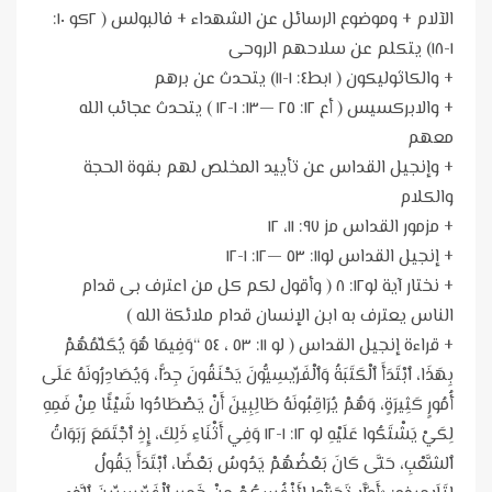
الآلام + وموضوع الرسائل عن الشهداء + فالبولس ( ٢كو ١٠:
١-١٨) يتكلم عن سلاحهم الروحى
+ والكاثوليكون ( ١بط٤: ١-١١) يتحدث عن برهم
+ والابركسيس ( أع ١٢: ٢٥ —١٣: ١-١٢ ) يتحدث عجائب الله
معهم
+ وإنجيل القداس عن تأييد المخلص لهم بقوة الحجة
والكلام
+ مزمور القداس مز ٩٧: ١١، ١٢
+ إنجيل القداس لو١١: ٥٣ —١٢: ١-١٢
+ نختار آية لو١٢: ٨ ( وأقول لكم كل من اعترف بى قدام
الناس يعترف به ابن الإنسان قدام ملائكة الله )
+ قراءة إنجيل القداس ( لو ١١: ٥٣ ، ٥٤ “وَفِيمَا هُوَ يُكَلِّمُهُمْ
بِهَذَا، ٱبْتَدَأَ ٱلْكَتَبَةُ وَٱلْفَرِّيسِيُّونَ يَحْنَقُونَ جِدًّا، وَيُصَادِرُونَهُ عَلَى
أُمُورٍ كَثِيرَةٍ، وَهُمْ يُرَاقِبُونَهُ طَالِبِينَ أَنْ يَصْطَادُوا شَيْئًا مِنْ فَمِهِ
لِكَيْ يَشْتَكُوا عَلَيْهِ لو ١٢: ١-١٢ وَفِي أَثْنَاءِ ذَلِكَ، إِذِ ٱجْتَمَعَ رَبَوَاتُ
ٱلشَّعْبِ، حَتَّى كَانَ بَعْضُهُمْ يَدُوسُ بَعْضًا، ٱبْتَدَأَ يَقُولُ