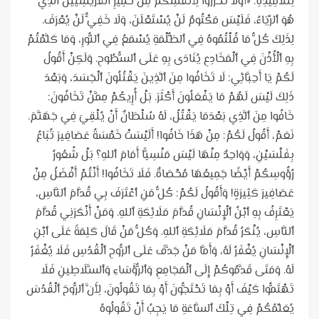
لِتَلَامِيذِهِ: «أَوَّلًا تَحَرَّزُوا لِأَنْفُسِكُمْ مِنْ خَمِيرِ ٱلْفَرِّيسِيِّينَ ٱلَّذِي
هُوَ ٱلرِّيَاءُ، فَلَيْسَ مَكْتُومٌ لَنْ يُسْتَعْلَنَ، وَلَا خَفِيٌّ لَنْ يُعْرَفَ.
لِذَلِكَ كُلُّ مَا قُلْتُمُوهُ فِي ٱلظُّلْمَةِ يُسْمَعُ فِي ٱلنُّورِ، وَمَا كَلَّمْتُمْ
بِهِ ٱلْأُذْنَ فِي ٱلْمَخَادِعِ يُنَادَى بِهِ عَلَى ٱلسُّطُوحِ. وَلَكِنْ أَقُولُ
لَكُمْ يَا أَحِبَّائِي: لَا تَخَافُوا مِنَ ٱلَّذِينَ يَقْتُلُونَ ٱلْجَسَدَ، وَبَعْدَ
ذَلِكَ لَيْسَ لَهُمْ مَا يَفْعَلُونَ أَكْثَرَ. بَلْ أُرِيكُمْ مِمَّنْ تَخَافُونَ:
خَافُوا مِنَ ٱلَّذِي بَعْدَمَا يَقْتُلُ، لَهُ سُلْطَانٌ أَنْ يُلْقِيَ فِي جَهَنَّمَ.
نَعَمْ، أَقُولُ لَكُمْ: مِنْ هَذَا خَافُوا! أَلَيْسَتْ خَمْسَةُ عَصَافِيرَ تُبَاعُ
بِفَلْسَيْنِ، وَوَاحِدٌ مِنْهَا لَيْسَ مَنْسِيًّا أَمَامَ ٱللهِ؟ بَلْ شُعُورُ
رُؤُوسِكُمْ أَيْضًا جَمِيعُهَا مُحْصَاةٌ. فَلَا تَخَافُوا! أَنْتُمْ أَفْضَلُ مِنْ
عَصَافِيرَ كَثِيرَةٍ! وَأَقُولُ لَكُمْ: كُلُّ مَنِ ٱعْتَرَفَ بِي قُدَّامَ ٱلنَّاسِ،
يَعْتَرِفُ بِهِ ٱبْنُ ٱلْإِنْسَانِ قُدَّامَ مَلَائِكَةِ ٱللهِ. وَمَنْ أَنْكَرَنِي قُدَّامَ
ٱلنَّاسِ، يُنْكَرُ قُدَّامَ مَلَائِكَةِ ٱللهِ. وَكُلُّ مَنْ قَالَ كَلِمَةً عَلَى ٱبْنِ
ٱلْإِنْسَانِ يُغْفَرُ لَهُ، وَأَمَّا مَنْ جَدَّفَ عَلَى ٱلرُّوحِ ٱلْقُدُسِ فَلَا يُغْفَرُ
لَهُ. وَمَتَى قَدَّمُوكُمْ إِلَى ٱلْمَجَامِعِ وَٱلرُّؤَسَاءِ وَٱلسَّلَاطِينِ فَلَا
تَهْتَمُّوا كَيْفَ أَوْ بِمَا تَحْتَجُّونَ أَوْ بِمَا تَقُولُونَ، لِأَنَّ ٱلرُّوحَ ٱلْقُدُسَ
يُعَلِّمُكُمْ فِي تِلْكَ ٱلسَّاعَةِ مَا يَجِبُ أَنْ تَقُولُوهُ