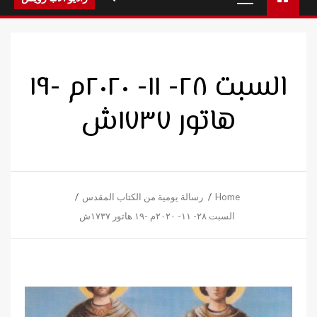
Menu
السبت ٢٨- ١١- ٢٠٢٠م -١٩
هاتور ١٧٣٧ش
Home
رسالة يومية من الكتاب المقدس
السبت ٢٨- ١١- ٢٠٢٠م -١٩ هاتور ١٧٣٧ش