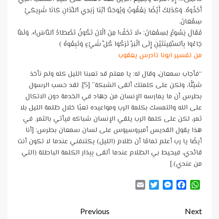
أَخَذُوهُ. وَكَذَلِكَ أَيْضًا يَعْقُوبُ وَيُوحَنَّا ٱبْنَا زَبَدِي ٱللَّذَانِ كَانَا شَرِيكَيْ
سِمْعَانَ.
فَقَالَ يَسُوعُ لِسِمْعَانَ: «لَا تَخَفْ! مِنَ ٱلْآنَ تَكُونُ تَصْطَادُ ٱلنَّاسَ!». وَلَمَّا
جَاءُوا بِٱلسَّفِينَتَيْنِ إِلَى ٱلْبَرِّ تَرَكُوا كُلَّ شَيْءٍ وَتَبِعُوهُ )
من تفسير ابونا تادرس يعقوب
“فأجاب سمعان، وقال له: يا معلم قد تعبنا الليل كله ولم نأخذ
شيِّئًا، ولكن على كلمتك ألقى الشبكة” [5]. لقد حسب الرسول
بطرس أن ما يمارسه الإنسان من جهاد في الخدمة دون الاتكال
على الله والتمسك بكلمة الرب ومواعيده تعبًا خلال ظلمة الليل بلا
ثمر، لكن على كلمة الرب يلقي الإنسان شباكه فيأتي بالثمر. في
هذا يقول القديس أمبروسيوس على لسان سمعان بطرس: [أنا
أيضًا يا رب أعلم تمامًا أن ظلام (الليل) يكتنفني عندما لا تكون أنت
قائدي، فيحيط بي الظلام عندما ألقى بِبِذار الكلمة الباطلة (التي
من عندي).]
Email
Twitter
Messenger
Facebook
WhatsApp
Continue
Previous
Next