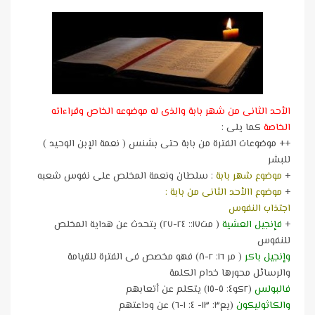
الأحد الثانى من شهر بابة والذى له موضوعه الخاص وقراءاته
الخاصة
كما يلى :
++ موضوعات الفترة من بابة حتى بشنس ( نعمة الإبن الوحيد )
للبشر
+
موضوع شهر بابة
: سلطان ونعمة المخلص على نفوس شعبه
+
موضوع االأحد الثانى من بابة :
اجتذاب النفوس
+
فإنجيل العشية
( مت١٧:: ٢٤-٢٧) يتحدث عن هداية المخلص
للنفوس
وإنجيل باكر
( مر ١٦: ٢-٨) فهو مخصص فى الفترة للقيامة
والرسائل محورها خدام الكلمة
فالبولس
(٢كو٤: ٥-١٥) يتكلم عن أتعابهم
والكاثوليكون
(يع٣: ١٣- ٤: ١-٦) عن وداعتهم