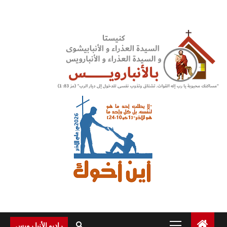
Ski
t
conten
Primary
راديو الأنبا رويس