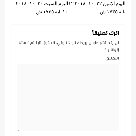
Reading
اليوم الإثنين ٢٢- ١٠- ٢٠١٨ ١٢
اليوم السبت ٢٠- ١٠- ٢٠١٨
بابة ١٧٣٥ ش
١٠ بابة ١٧٣٥ ش
اترك تعليقاً
لن يتم نشر عنوان بريدك الإلكتروني.
الحقول الإلزامية مشار
إليها بـ
*
التعليق