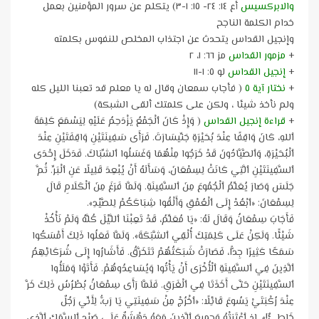
والابركسيس
أع ١٤: ٢٤- ١٥: ١-٣) يتكلم عن سرور المؤمنين بعمل
خدام الكلمة الناجح
وإنجيل القداس يتحدث عن اجتذاب المخلص للنفوس بكلمته
+
مزمور القداس
مز ٦٦: ١، ٢
+
إنجيل القداس
لو ٥: ١-١١
+
نختار آية ٥
( فأجاب سمعان وقال له يا معلم قد تعبنا الليل كله
ولم نأخذ شيئا ، ولكن على كلمتك ألقى الشبكة)
+
قراءة إنجيل القداس
( وَإِذْ كَانَ ٱلْجَمْعُ يَزْدَحِمُ عَلَيْهِ لِيَسْمَعَ كَلِمَةَ
ٱللهِ، كَانَ وَاقِفًا عِنْدَ بُحَيْرَةِ جَنِّيسَارَتَ. فَرَأَى سَفِينَتَيْنِ وَاقِفَتَيْنِ عِنْدَ
ٱلْبُحَيْرَةِ، وَٱلصَّيَّادُونَ قَدْ خَرَجُوا مِنْهُمَا وَغَسَلُوا ٱلشِّبَاكَ. فَدَخَلَ إِحْدَى
ٱلسَّفِينَتَيْنِ ٱلَّتِي كَانَتْ لِسِمْعَانَ، وَسَأَلَهُ أَنْ يُبْعِدَ قَلِيلًا عَنِ ٱلْبَرِّ. ثُمَّ
جَلَسَ وَصَارَ يُعَلِّمُ ٱلْجُمُوعَ مِنَ ٱلسَّفِينَةِ. وَلَمَّا فَرَغَ مِنَ ٱلْكَلَامِ قَالَ
لِسِمْعَانَ: «ٱبْعُدْ إِلَى ٱلْعُمْقِ وَأَلْقُوا شِبَاكَكُمْ لِلصَّيْدِ».
فَأَجَابَ سِمْعَانُ وَقَالَ لَهُ: «يَا مُعَلِّمُ، قَدْ تَعِبْنَا ٱللَّيْلَ كُلَّهُ وَلَمْ نَأْخُذْ
شَيْئًا. وَلَكِنْ عَلَى كَلِمَتِكَ أُلْقِي ٱلشَّبَكَةَ». وَلَمَّا فَعَلُوا ذَلِكَ أَمْسَكُوا
سَمَكًا كَثِيرًا جِدًّا، فَصَارَتْ شَبَكَتُهُمْ تَتَخَرَّقُ. فَأَشَارُوا إِلَى شُرَكَائِهِمُ
ٱلَّذِينَ فِي ٱلسَّفِينَةِ ٱلْأُخْرَى أَنْ يَأْتُوا وَيُسَاعِدُوهُمْ. فَأَتَوْا وَمَلَأُوا
ٱلسَّفِينَتَيْنِ حَتَّى أَخَذَتَا فِي ٱلْغَرَقِ. فَلَمَّا رَأَى سِمْعَانُ بُطْرُسُ ذَلِكَ خَرَّ
عِنْدَ رُكْبَتَيْ يَسُوعَ قَائِلًا: «ٱخْرُجْ مِنْ سَفِينَتِي يَا رَبُّ، لِأَنِّي رَجُلٌ
خَاطِئٌ!». إِذِ ٱعْتَرَتْهُ وَجمِيعَ ٱلَّذِينَ مَعَهُ دَهْشَةٌ عَلَى صَيْدِ ٱلسَّمَكِ ٱلَّذِي