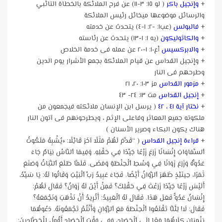
+
وإنجيل باكر
( لو ١٥: ٣-١١) عن فرح الملائكة بالخطاة التائبي
والرسائل موضوعها ميخائل رئيس الملائكة
+
فالبولس
(عب١: -٢: ١-٤) يتحدث عن خدمته
+
والكاثوليكون
(يه ١: ١-١٣) يتحدث عن رئاسته
+
والابركسيس
أع١٠: ١-٢٠ عن عمله فى خدمة الخلاص
+ وإنجيل القداس عن قيام الملائكة بجمع الأشرار يوم الدين
وطرحهم فى النار
+
مزمور القداس
مز ١٠٣: ٢٠، ٢١
+
إنجيل القداس
مت ١٣: ٢٤- ٤٣
+
نختار آية ٤١ ، ٤٢
( يرسل ابن الإنسان ملائكته فيجمعون من
ملكوته جميع المعاثر وفاعلى الإثم ، ويطرحونهم فى آتون النار
هناك يكون البكاء وصرير الأسنان )
+
قراءة إنجيل القداس
( “قَدَّمَ لَهُمْ مَثَلًا آخَرَ قَائِلًا: «يُشْبِهُ مَلَكُوتُ
ٱلسَّمَاوَاتِ إِنْسَانًا زَرَعَ زَرْعًا جَيِّدًا فِي حَقْلِهِ. وَفِيمَا ٱلنَّاسُ نِيَامٌ جَاءَ
عَدُوُّهُ وَزَرَعَ زَوَانًا فِي وَسْطِ ٱلْحِنْطَةِ وَمَضَى. فَلَمَّا طَلَعَ ٱلنَّبَاتُ وَصَنَعَ
ثَمَرًا، حِينَئِذٍ ظَهَرَ ٱلزَّوَانُ أَيْضًا. فَجَاءَ عَبِيدُ رَبِّ ٱلْبَيْتِ وَقَالُوا لَهُ: يَا سَيِّدُ،
أَلَيْسَ زَرْعًا جَيِّدًا زَرَعْتَ فِي حَقْلِكَ؟ فَمِنْ أَيْنَ لَهُ زَوَانٌ؟ فَقَالَ لَهُمْ:
إِنْسَانٌ عَدُوٌّ فَعَلَ هَذَا. فَقَالَ لَهُ ٱلْعَبِيدُ: أَتُرِيدُ أَنْ نَذْهَبَ وَنَجْمَعَهُ؟
فَقَالَ: لَا! لِئَلَّا تَقْلَعُوا ٱلْحِنْطَةَ مَعَ ٱلزَّوَانِ وَأَنْتُمْ تَجْمَعُونَهُ. دَعُوهُمَا
يَنْمِيَانِ كِلَاهُمَا مَعًا إِلَى ٱلْحَصَادِ، وَفِي وَقْتِ ٱلْحَصَادِ أَقُولُ لِلْحَصَّادِينَ: