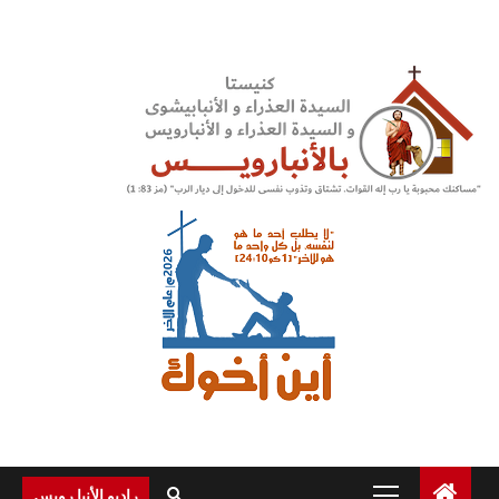
Ski
t
conten
Primary
راديو الأنبا رويس