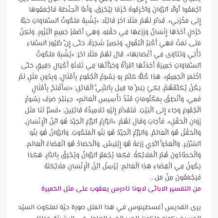
ٱجْمَعُوا أَوَّلًا ٱلزَّوَانَ وَٱحْزِمُوهُ حُزَمًا لِيُحْرَقَ، وَأَمَّا ٱلْحِنْطَةَ فَٱجْمَعُوهَا
إِلَى مَخْزَنِي». قَدَّمَ لَهُمْ مَثَلًا آخَرَ قَائِلًا: «يُشْبِهُ مَلَكُوتُ ٱلسَّمَاوَاتِ حَبَّةَ
خَرْدَلٍ أَخَذَهَا إِنْسَانٌ وَزَرَعَهَا فِي حَقْلِهِ، وَهِيَ أَصْغَرُ جَمِيعِ ٱلْبُزُورِ. وَلَكِنْ
مَتَى نَمَتْ فَهِيَ أَكْبَرُ ٱلْبُقُولِ، وَتَصِيرُ شَجَرَةً، حَتَّى إِنَّ طُيُورَ ٱلسَّمَاءِ
تَأْتِي وَتَتَآوَى فِي أَغْصَانِهَا». قَالَ لَهُمْ مَثَلًا آخَرَ: «يُشْبِهُ مَلَكُوتُ
ٱلسَّمَاوَاتِ خَمِيرَةً أَخَذَتْهَا ٱمْرَأَةٌ وَخَبَّأَتْهَا فِي ثَلَاثَةِ أَكْيَالِ دَقِيقٍ حَتَّى
ٱخْتَمَرَ ٱلْجَمِيعُ». هَذَا كُلُّهُ كَلَّمَ بِهِ يَسُوعُ ٱلْجُمُوعَ بِأَمْثَالٍ، وَبِدُونِ مَثَلٍ لَمْ
يَكُنْ يُكَلِّمُهُمْ، لِكَيْ يَتِمَّ مَا قِيلَ بِٱلنَّبِيِّ ٱلْقَائِلِ: «سَأَفْتَحُ بِأَمْثَالٍ
فَمِي، وَأَنْطِقُ بِمَكْتُومَاتٍ مُنْذُ تَأْسِيسِ ٱلْعَالَمِ». حِينَئِذٍ صَرَفَ يَسُوعُ
ٱلْجُمُوعَ وَجَاءَ إِلَى ٱلْبَيْتِ. فَتَقَدَّمَ إِلَيْهِ تَلَامِيذُهُ قَائِلِينَ: «فَسِّرْ لَنَا مَثَلَ
زَوَانِ ٱلْحَقْلِ». فَأَجَابَ وَقَالَ لَهُمْ: «اَلزَّارِعُ ٱلزَّرْعَ ٱلْجَيِّدَ هُوَ ٱبْنُ ٱلْإِنْسَانِ.
وَٱلْحَقْلُ هُوَ ٱلْعَالَمُ. وَٱلزَّرْعُ ٱلْجَيِّدُ هُوَ بَنُو ٱلْمَلَكُوتِ. وَٱلزَّوَانُ هُوَ بَنُو
ٱلشِّرِّيرِ. وَٱلْعَدُوُّ ٱلَّذِي زَرَعَهُ هُوَ إِبْلِيسُ. وَٱلْحَصَادُ هُوَ ٱنْقِضَاءُ ٱلْعَالَمِ.
وَٱلْحَصَّادُونَ هُمُ ٱلْمَلَائِكَةُ. فَكَمَا يُجْمَعُ ٱلزَّوَانُ وَيُحْرَقُ بِٱلنَّارِ، هَكَذَا
يَكُونُ فِي ٱنْقِضَاءِ هَذَا ٱلْعَالَمِ: يُرْسِلُ ٱبْنُ ٱلْإِنْسَانِ مَلَائِكَتَهُ
فَيَجْمَعُونَ مِنْ مَل…
من التفسير الابائى لابونا تادرس يعقوب على مثل الخميرة
يرى القديس أغسطينوس في هذا المثل صورة حيّة لملكوت السيّد