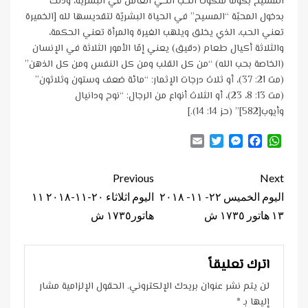
المسيح بكونه ملكوت الحب الحيّ العامل في البشريّة، وذلك
بدخول المحبّة “المسيح” في الحياة البشريّة لتقديسها لله [الخميرة
تعني الحب، الذي يخلق ويلهب الغيرة والمرأة تعني الحكمة،
والثلاثة أكيال طعام (دقيق) يعني إمّا الأمور الثلاثة في الإنسان
(الخاصة بحب الله) “من كل القلب ومن كل النفس ومن كل الذهن”
(مت 21: 37)، أو ثلاث درجات الإثمار: “مائة ضعف وستون وثلاثون”
(مت 13: 8، 23)، أو الثلاث أنواع من الرجال: “نوح ودانيال
وأيوب[582]” (حز 14: 14).]
Email
Twitter
Messenger
Facebook
WhatsApp
Continue
Previous
Next
Reading
اليوم الخميس ٢٢- ١١- ٢٠١٨
اليوم اثلاثاء ٢٠-١١-٢٠١٨ ١١
١٣ هاتور ١٧٣٥ ش
هاتور١٧٣٥ ش
اترك تعليقاً
لن يتم نشر عنوان بريدك الإلكتروني.
الحقول الإلزامية مشار
إليها بـ
*