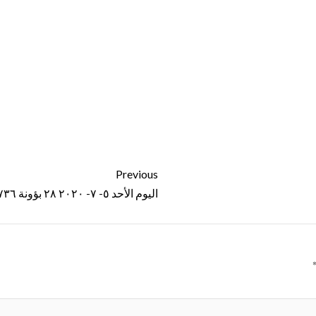
Previous
اليوم الأحد ٥- ٧- ٢٠٢٠ ٢٨ بؤونة ١٧٣٦ ش