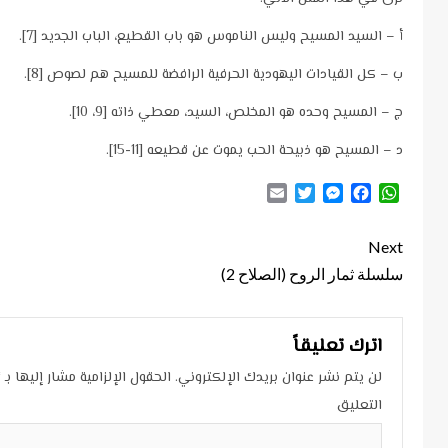
أ – السيد المسيح وليس الناموس هو باب القطيع، الباب الجديد [7].
ب – كل القيادات اليهودية الحرفية الرافضة للمسيح هم لصوص [8].
ج – المسيح وحده هو المخلص، السيد، معطي ذاته [9، 10].
د – المسيح هو ذبيحة الحب يموت عن قطيعه [11-15].
Email
Twitter
Messenger
Facebook
WhatsApp
Continue
Next
Reading
سلسلة ثمار الروح (الصلاح 2)
اترك تعليقاً
لن يتم نشر عنوان بريدك الإلكتروني.
الحقول الإلزامية مشار إليها بـ
*
التعليق