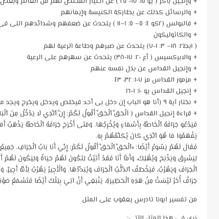
+ وإنجيل باكر ( يو ١٥: ١٧- ٢٥ ) عن اختيار المخلص لهم من العالم وبغض العالم لهم
+ والرسائل كذلك عن بطاركة الكنيسة وإيمانهم
+ فالبولس (٢كو ٤: ٥– ٥: ١–١١ ) يتحدث عن ضعفهم وشدائدهم التى فى نفس الوقت هى قوتهم
+ والكاثوليكون
( ١بط٢: ١٨– ٣: ١-٧) يتحدث عن صبرهم وطاعة الرعية لهم
+ والابركسيس ( أع ٢٠: ١٧-٣٨) يتحدث عن سهرهم على الرعية
+ وإنجيل القداس عن بذل نفسه عنهم
+ مزمور القداس مز ١٠٧: ٣٢، ٤٣
+ إنجيل القداس يو ١٠: ١-١٦
+ نختار آية ٩ (أنا هو الباب إن دخل بى أحد فيخلص ويدخل ويخرج ويجد مرعى)
+ قراءة إنجيل القداس ( اَلْحَقَّ ٱلْحَقَّ أَقُولُ لَكُمْ: إِنَّ ٱلَّذِي لَا يَدْخُلُ مِنَ ٱلْبَابِ إِل
فَيَدْعُو خِرَافَهُ ٱلْخَاصَّةَ بِأَسْمَاءٍ وَيُخْرِجُهَا. وَمَتَى أَخْرَجَ خِرَافَهُ ٱلْخَاصَّةَ يَذْهَبُ أَمَام
يَفْهَمُوا مَا هُوَ ٱلَّذِي كَانَ يُكَلِّمُهُمْ بِهِ.
فَقَالَ لَهُمْ يَسُوعُ أَيْضًا: «ٱلْحَقَّ ٱلْحَقَّ أَقُولُ لَكُمْ: إِنِّي أَنَا بَابُ ٱلْخِرَافِ. جَمِيعُ 
لِيَسْرِقَ وَيَذْبَحَ وَيُهْلِكَ، وَأَمَّا أَنَا فَقَدْ أَتَيْتُ لِتَكُونَ لَهُمْ حَيَاةٌ وَلِيَكُونَ لَهُمْ أ
ٱلْخِرَافَ وَيَهْرُبُ، فَيَخْطَفُ ٱلذِّئْبُ ٱلْخِرَافَ وَيُبَدِّدُهَا. وَٱلْأَجِيرُ يَهْرُبُ لِأَنَّهُ أَجِير
خِرَافٌ أُخَرُ لَيْسَتْ مِنْ هَذِهِ ٱلْحَظِيرَةِ، يَنْبَغِي أَنْ آتِيَ بِتِلْكَ أَيْضًا فَتَسْمَعُ صَوْتِي
من تفسير ابونا تادرس يعقوب على المثل
نرى في هذا المثل الآتي: