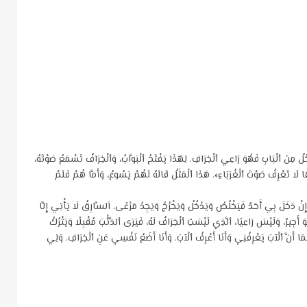
ِنَ ٱلْبَابِ فَهُوَ رَاعِي ٱلْخِرَافِ. لِهَذَا يَفْتَحُ ٱلْبَوَّابُ، وَٱلْخِرَافُ تَسْمَعُ صَوْتَهُ،
نَّهَا لَا تَعْرِفُ صَوْتَ ٱلْغُرَبَاءِ». هَذَا ٱلْمَثَلُ قَالَهُ لَهُمْ يَسُوعُ، وَأَمَّا هُمْ فَلَمْ
نْ دَخَلَ بِي أَحَدٌ فَيَخْلُصُ وَيَدْخُلُ وَيَخْرُجُ وَيَجِدُ مَرْعًى. اَلسَّارِقُ لَا يَأْتِي إِلَّا
 أَجِيرٌ، وَلَيْسَ رَاعِيًا، ٱلَّذِي لَيْسَتِ ٱلْخِرَافُ لَهُ، فَيَرَى ٱلذِّئْبَ مُقْبِلًا وَيَتْرُكُ
 كَمَا أَنَّ ٱلْآبَ يَعْرِفُنِي وَأَنَا أَعْرِفُ ٱلْآبَ. وَأَنَا أَضَعُ نَفْسِي عَنِ ٱلْخِرَافِ. وَلِي