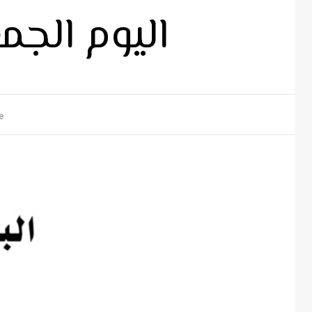
اليوم الجمعة ١٠- ٧- ٢٠٢٠ ٣ أب
e