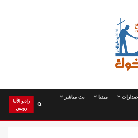
صدارات
ميديا
بث مباشر
راديو الأنبا
رويس