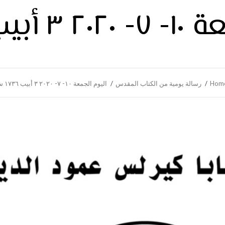
يب ١٧٣٦ ش
Hom
رسالة يومية من الكتاب المقدس
اليوم الجمعة ١٠- ٧- ٢٠٢٠ ٣ أبيب ١٧٣٦ ش