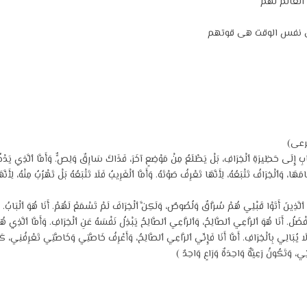
َى حَظِيرَةِ ٱلْخِرَافِ، بَلْ يَطْلَعُ مِنْ مَوْضِعٍ آخَرَ، فَذَاكَ سَارِقٌ وَلِصٌّ. وَأَمَّا ٱلَّذِي يَدْخُلُ م
َهَا، وَٱلْخِرَافُ تَتْبَعُهُ، لِأَنَّهَا تَعْرِفُ صَوْتَهُ. وَأَمَّا ٱلْغَرِيبُ فَلَا تَتْبَعُهُ بَلْ تَهْرُبُ مِنْهُ، لِأَ
ٱلَّذِينَ أَتَوْا قَبْلِي هُمْ سُرَّاقٌ وَلُصُوصٌ، وَلَكِنَّ ٱلْخِرَافَ لَمْ تَسْمَعْ لَهُمْ. أَنَا هُوَ ٱلْبَابُ. إِ
َفْضَلُ. أَنَا هُوَ ٱلرَّاعِي ٱلصَّالِحُ، وَٱلرَّاعِي ٱلصَّالِحُ يَبْذِلُ نَفْسَهُ عَنِ ٱلْخِرَافِ. وَأَمَّا ٱلَّذِي هُوَ
ٌ، وَلَا يُبَالِي بِٱلْخِرَافِ. أَمَّا أَنَا فَإِنِّي ٱلرَّاعِي ٱلصَّالِحُ، وَأَعْرِفُ خَاصَّتِي وَخَاصَّتِي تَعْرِفُنِي،
، وَتَكُونُ رَعِيَّةٌ وَاحِدَةٌ وَرَاعٍ وَاحِدٌ )