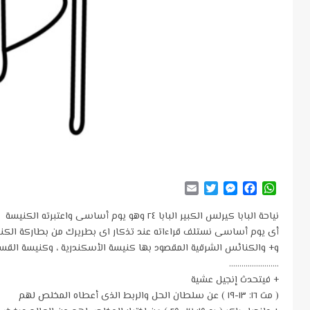
Email
Twitter
Messenger
Facebook
WhatsApp
نياحة البابا كيرلس الكبير البابا ٢٤ وهو يوم أساسى واعتبرته الكنيسة
أى يوم أساسى نستلف قراءاته عند تذكار اى بطريرك من بطاركة الكنائس ا
و+ والكنائس الشرقية المقصود بها كنيسة الأسكندرية ، وكنيسة الق
……………………
+ فيتحدث إنجيل عشية
( مت ١٦: ١٣-١٩ ) عن سلطان الحل والربط الذى أعطاه المخلص لهم