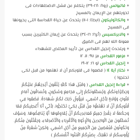
+
فالبولس
(رو٨: ٢٨-٣٩) يتكلم عن فشل الاضطهادات فى
تحويلهم عن الإيمان بالمسيح
+
والكاثوليكون
(١بط٤: ١-١١) يتحدث عن حياة القداسة التى يحيونها
فى المسيح
+
والابركسيس
(أع١٦: ١٦-٣٤) يتحدث عن إيمان الكثيرين بسبب
معونة الله لهم فى الضيق
+ ويتحدث إنجيل القداس عن تأييد المخلص للشهداء
+
مزمور القداس
مز ٩٧: ١١، ١٢
+
إنجيل القداس
لو ٢١: ١٢-١٩
+
نختار آية ١٤
( فضعوا فى قلوبكم أن لا تهتموا من قبل لكى
تحتجوا )
+
قراءة إنجيل القداس
( وَقَبْلَ هَذَا كُلِّهِ يُلْقُونَ أَيْدِيَهُمْ عَلَيْكُمْ
وَيَطْرُدُونَكُمْ، وَيُسَلِّمُونَكُمْ إِلَى مَجَامِعَ وَسُجُونٍ، وَتُسَاقُونَ أَمَامَ
مُلُوكٍ وَوُلَاةٍ لِأَجْلِ ٱسْمِي. فَيَؤُولُ ذَلِكَ لَكُمْ شَهَادَةً. فَضَعُوا فِي
قُلُوبِكُمْ أَنْ لَا تَهْتَمُّوا مِنْ قَبْلُ لِكَيْ تَحْتَجُّوا، لِأَنِّي أَنَا أُعْطِيكُمْ فَمًا
وَحِكْمَةً لَا يَقْدِرُ جَمِيعُ مُعَانِدِيكُمْ أَنْ يُقَاوِمُوهَا أَوْ يُنَاقِضُوهَا. وَسَوْفَ
تُسَلَّمُونَ مِنَ ٱلْوَالِدِينَ وَٱلْإِخْوَةِ وَٱلْأَقْرِبَاءِ وَٱلْأَصْدِقَاءِ، وَيَقْتُلُونَ مِنْكُمْ.
وَتَكُونُونَ مُبْغَضِينَ مِنَ ٱلْجَمِيعِ مِنْ أَجْلِ ٱسْمِي. وَلَكِنَّ شَعْرَةً مِنْ
رُؤُوسِكُمْ لَا تَهْلِكُ. بِصَبْرِكُمُ ٱقْتَنُوا أَنْفُسَكُمْ )