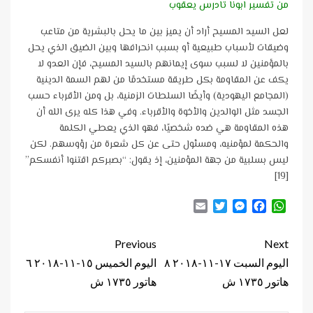
من تفسير ابونا تادرس يعقوب
لعل السيد المسيح أراد أن يميز بين ما يحل بالبشرية من متاعب
وضيقات لأسباب طبيعية أو بسبب انحرافها وبين الضيق الذي يحل
بالمؤمنين لا لسبب سوى إيمانهم بالسيد المسيح، فإن العدو لا
يكف عن المقاومة بكل طريقة مستخدمًا من لهم السمة الدينية
(المجامع اليهودية) وأيضًا السلطات الزمنية، بل ومن الأقرباء حسب
الجسد مثل الوالدين والأخوة والأقرباء. وفي هذا كله يرى الله أن
هذه المقاومة هي ضده شخصيًا، فهو الذي يعطي الكلمة
والحكمة لمؤمنيه، ومسئول حتى عن كل شعرة من رؤوسهم. لكن
ليس بسلبية من جهة المؤمنين، إذ يقول: “بصبركم اقتنوا أنفسكم”
[19]
Email
Twitter
Messenger
Facebook
WhatsApp
Continue
Previous
Next
Reading
اليوم السبت ١٧-١١-٢٠١٨ ٨
اليوم الخميس ١٥-١١-٢٠١٨ ٦
هاتور ١٧٣٥ ش
هاتور ١٧٣٥ ش