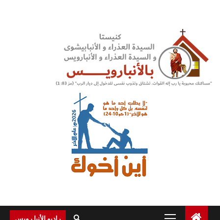
Ski
t
conten
Primary
راديو الأنبا رويس