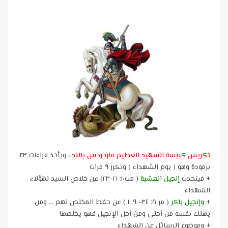
تكريس كنيسة الشهيد العظيم مارجرجس باللد
، ويأخذ قراءات ٢٣
برمودة وهو ( يوم الشهداء ) وتكرر ٩ مرات
+ فيتحدث
إنجيل العشية
( مت١٠: ١٦-٢٣) عن خلاص السيد لهؤلاء
الشهداء
+
وإنجيل باكر
( مر ٨: ٣٤- ٩: ١ ) عن حفظ المخلص لهم … ومن
يهلك نفسه من أجلى ومن أجل الإنجيل فهو يخلصها
+ وموضوع الرسائل عن الشهداء