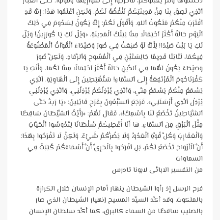
دَخَلْتُمُوهَا وَلَمْ يَقْبَلُوكُمْ، فَٱخْرُجُوا إِلَى شَوَارِعِهَا وَقُولُوا: حَتَّى ٱلْغُبَارَ
ٱلَّذِي لَصِقَ بِنَا مِنْ مَدِينَتِكُمْ نَنْفُضُهُ لَكُمْ. وَلَكِنِ ٱعْلَمُوا هَذَا: إنَّهُ قَدِ
ٱقْتَرَبَ مِنْكُمْ مَلَكُوتُ ٱللهِ. وَأَقُولُ لَكُمْ: إِنَّهُ يَكُونُ لِسَدُومَ فِي ذَلِكَ
ٱلْيَوْمِ حَالَةٌ أَكْثَرُ ٱحْتِمَالًا مِمَّا لِتِلْكَ ٱلْمَدِينَةِ. «وَيْلٌ لَكِ يَا كُورَزِينُ! وَيْلٌ
لَكِ يَا بَيْتَ صَيْدَا! لِأَنَّهُ لَوْ صُنِعَتْ فِي صُورَ وَصَيْدَاءَ ٱلْقُوَّاتُ ٱلْمَصْنُوعَةُ
فِيكُمَا، لَتَابَتَا قَدِيمًا جَالِسَتَيْنِ فِي ٱلْمُسُوحِ وَٱلرَّمَادِ. وَلَكِنَّ صُورَ
وَصَيْدَاءَ يَكُونُ لَهُمَا فِي ٱلدِّينِ حَالَةٌ أَكْثَرُ ٱحْتِمَالًا مِمَّا لَكُمَا. وَأَنْتِ يَا
كَفْرَنَاحُومَ ٱلْمُرْتَفِعَةُ إِلَى ٱلسَّمَاءِ! سَتُهْبَطِينَ إِلَى ٱلْهَاوِيَةِ. اَلَّذِي
يَسْمَعُ مِنْكُمْ يَسْمَعُ مِنِّي، وَٱلَّذِي يُرْذِلُكُمْ يُرْذِلُنِي، وَٱلَّذِي يُرْذِلُنِي
يُرْذِلُ ٱلَّذِي أَرْسَلَنِي». فَرَجَعَ ٱلسَّبْعُونَ بِفَرَحٍ قَائِلِينَ: «يَا رَبُّ، حَتَّى
ٱلشَّيَاطِينُ تَخْضَعُ لَنَا بِٱسْمِكَ!». فَقَالَ لَهُمْ: «رَأَيْتُ ٱلشَّيْطَانَ سَاقِطًا
مِثْلَ ٱلْبَرْقِ مِنَ ٱلسَّمَاءِ. هَا أَنَا أُعْطِيكُمْ سُلْطَانًا لِتَدُوسُوا ٱلْحَيَّاتِ
وَٱلْعَقَارِبَ وَكُلَّ قُوَّةِ ٱلْعَدُوِّ، وَلَا يَضُرُّكُمْ شَيْءٌ. وَلَكِنْ لَا تَفْرَحُوا بِهَذَا:
أَنَّ ٱلْأَرْوَاحَ تَخْضَعُ لَكُمْ، بَلِ ٱفْرَحُوا بِٱلْحَرِيِّ أَنَّ أَسْمَاءَكُمْ كُتِبَتْ فِي
السماوات
من التفسير الابائى لابونا تادرس
فرح الرسل إذ رأوا الشيطان ينهار أمام الإنسان خلال الكرازة
بالملكوت، وقد أكَّد السيِّد المسيح اِنهيار الشيطان الذي صار
بالصليب ساقطًا من السماء كالبرق، كما أكَّد سلطان الإنسان