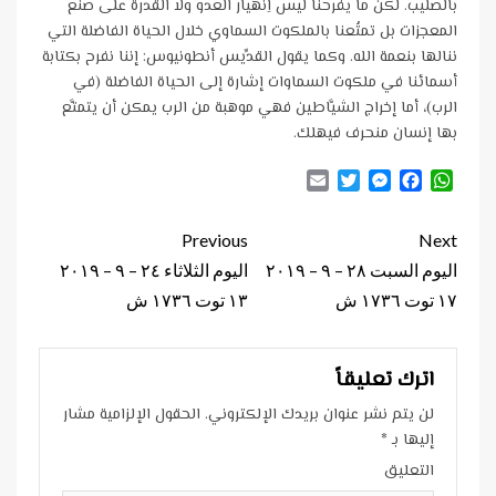
بالصليب. لكن ما يفرحنا ليس اِنهيار العدو ولا القدرة على صنع
المعجزات بل تمتُعنا بالملكوت السماوي خلال الحياة الفاضلة التي
ننالها بنعمة الله. وكما يقول القدِّيس أنطونيوس: إننا نفرح بكتابة
أسمائنا في ملكوت السماوات إشارة إلى الحياة الفاضلة (في
الرب)، أما إخراج الشيَّاطين فهي موهبة من الرب يمكن أن يتمتَّع
بها إنسان منحرف فيهلك.
Email
Twitter
Messenger
Facebook
WhatsApp
Continue
Previous
Next
Reading
اليوم السبت ٢٨ – ٩ – ٢٠١٩
اليوم الثلاثاء ٢٤ – ٩ – ٢٠١٩
١٧ توت ١٧٣٦ ش
١٣ توت ١٧٣٦ ش
اترك تعليقاً
لن يتم نشر عنوان بريدك الإلكتروني.
الحقول الإلزامية مشار
إليها بـ
*
التعليق