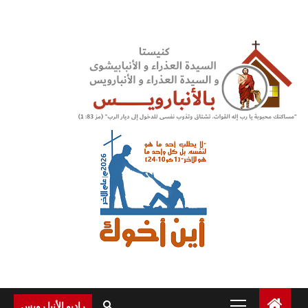
Ski
t
conten
Primary
راديو الأنبا رويس