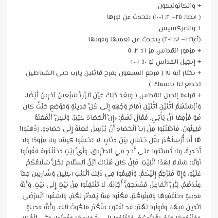
+ والكاثوليكون
( ١بط١: ٢٥– ٢: ١-١٠) يتحدث عن نورها
+ والابركسيس
(أع٦: ١– ٧: ١-٢) يتحدث عن نعمتها وقوتها
+ مزمور القداس مز ٢١: ٣، ٥
+ إنجيل القداس لو ١٠: ١-٢٠
+ نختار آية ١٧ ( فرجع السبعون بفرح قائلين يارب حتى الشياطين
تخضع لنا باسمك )
+ قراءة إنجيل القداس ( وَبَعْدَ ذَلِكَ عَيَّنَ ٱلرَّبُّ سَبْعِينَ آخَرِينَ أَيْضًا،
وَأَرْسَلَهُمُ ٱثْنَيْنِ ٱثْنَيْنِ أَمَامَ وَجْهِهِ إِلَى كُلِّ مَدِينَةٍ وَمَوْضِعٍ حَيْثُ كَانَ
هُوَ مُزْمِعًا أَنْ يَأْتِيَ. فَقَالَ لَهُمْ: «إِنَّ ٱلْحَصَادَ كَثِيرٌ، وَلَكِنَّ ٱلْفَعَلَةَ
قَلِيلُونَ. فَٱطْلُبُوا مِنْ رَبِّ ٱلْحَصَادِ أَنْ يُرْسِلَ فَعَلَةً إِلَى حَصَادِهِ. اِذْهَبُوا!
هَا أَنَا أُرْسِلُكُمْ مِثْلَ حُمْلَانٍ بَيْنَ ذِئَابٍ. لَا تَحْمِلُوا كِيسًا وَلَا مِزْوَدًا وَلَا
أَحْذِيَةً، وَلَا تُسَلِّمُوا عَلَى أَحَدٍ فِي ٱلطَّرِيقِ. وَأَيُّ بَيْتٍ دَخَلْتُمُوهُ فَقُولُوا
أَوَّلًا: سَلَامٌ لِهَذَا ٱلْبَيْتِ. فَإِنْ كَانَ هُنَاكَ ٱبْنُ ٱلسَّلَامِ يَحُلُّ سَلَامُكُمْ
عَلَيْهِ، وَإِلَّا فَيَرْجِعُ إِلَيْكُمْ. وَأَقِيمُوا فِي ذَلِكَ ٱلْبَيْتِ آكِلِينَ وَشَارِبِينَ مِمَّا
عِنْدَهُمْ، لِأَنَّ ٱلْفَاعِلَ مُسْتَحِقٌّ أُجْرَتَهُ. لَا تَنْتَقِلُوا مِنْ بَيْتٍ إِلَى بَيْتٍ. وَأَيَّةَ
مَدِينَةٍ دَخَلْتُمُوهَا وَقَبِلُوكُمْ، فَكُلُوا مِمَّا يُقَدَّمُ لَكُمْ، وَٱشْفُوا ٱلْمَرْضَى
ٱلَّذِينَ فِيهَا، وَقُولُوا لَهُمْ: قَدِ ٱقْتَرَبَ مِنْكُمْ مَلَكُوتُ ٱللهِ. وَأَيَّةُ مَدِينَةٍ