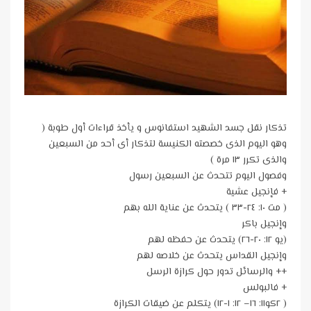
تذكار نقل جسد الشهيد استفانوس و يأخذ قراءات أول طوبة (
وهو اليوم الذى خصصته الكنيسة لتذكار أى أحد من السبعين
والذى تكرر ١٣ مرة )
وفصول اليوم تتحدث عن السبعين رسول
+ فإنجيل عشية
( مت ١٠: ٢٤-٣٣ ) يتحدث عن عناية الله بهم
وإنجيل باكر
(يو ١٢: ٢٠-٢٦) يتحدث عن حفظه لهم
وإنجيل القداس يتحدث عن خلاصه لهم
++ والرسائل تدور حول كرازة الرسل
+ فالبولس
( ٢كو١١: ١٦– ١٢: ١-١٢) يتكلم عن ضيقات الكرازة