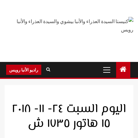
Ski
t
conten
Primary
راديو الأنبا رويس
Menu
اليوم السبت ٢٤- ١١- ٢٠١٨
١٥ هاتور ١٧٣٥ ش