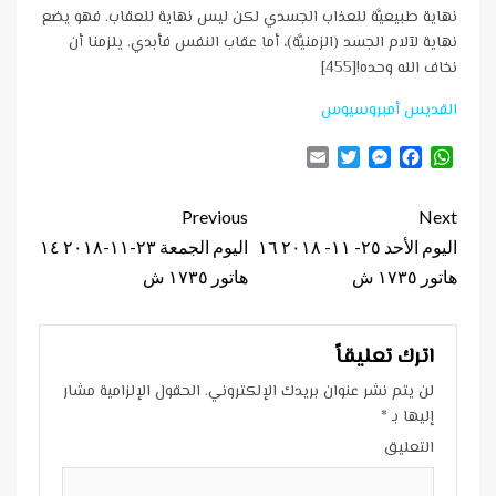
نهاية طبيعيَّة للعذاب الجسدي لكن ليس نهاية للعقاب. فهو يضع
نهاية لآلام الجسد (الزمنيَّة)، أما عقاب النفس فأبدي. يلزمنا أن
نخاف الله وحده![455]
القديس أمبروسيوس
Email
Twitter
Messenger
Facebook
WhatsApp
Continue
Previous
Next
Reading
اليوم الأحد ٢٥- ١١- ٢٠١٨ ١٦
اليوم الجمعة ٢٣-١١-٢٠١٨ ١٤
هاتور ١٧٣٥ ش
هاتور ١٧٣٥ ش
اترك تعليقاً
لن يتم نشر عنوان بريدك الإلكتروني.
الحقول الإلزامية مشار
إليها بـ
*
التعليق