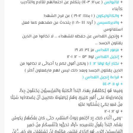
+
فالبولس
( عب١٢: ٣-١٤) يتكلم عن احتمالهم للآلام والتأديب
كأبناء
+
والكاثوليكون
( ١ بط٤: ١٢-١٩ ) عن فرح الشهدا
+
والابركسيس
( أع٧: ٤٤ -٨: ١) يتحدث عن صفحهم كما فعل
استفانوس
+ وإنجيل القداس عن حفظه للشهداء … لا تخافوا من الذين
يقتلون الجسد …
+
مزمور القداس
مز ٣٤: ١٨، ١٩
+
إنجيل القداس
لو١١: ٥٣ – ١٢: ١-١٢
+
نختار آية لوقا ١٢: ٤
( ولكن أقول لكم يا أحبائى لا تخافوا من
الذين يقتلون الجسد وبعد ذلك ليس لهم مايفعلون أكثر )
+
قراءة إنجيل القداس (
+ لو ١١: ٣-٥٤
وَفِيمَا هُوَ يُكَلِّمُهُمْ بِهَذَا، ٱبْتَدَأَ ٱلْكَتَبَةُ وَٱلْفَرِّيسِيُّونَ يَحْنَقُونَ جِدًّا،
وَيُصَادِرُونَهُ عَلَى أُمُورٍ كَثِيرَةٍ، وَهُمْ يُرَاقِبُونَهُ طَالِبِينَ أَنْ يَصْطَادُوا شَيْئًا
مِنْ فَمِهِ لِكَيْ يَشْتَكُوا عَلَيْهِ
+ لو ١٢: ١-١٢
“وَفِي أَثْنَاءِ ذَلِكَ، إِذِ ٱجْتَمَعَ رَبَوَاتُ ٱلشَّعْبِ، حَتَّى كَانَ بَعْضُهُمْ يَدُوسُ
بَعْضًا، ٱبْتَدَأَ يَقُولُ لِتَلَامِيذِهِ: «أَوَّلًا تَحَرَّزُوا لِأَنْفُسِكُمْ مِنْ خَمِيرِ
ٱلْفَرِّيسِيِّينَ ٱلَّذِي هُوَ ٱلرِّيَاءُ، فَلَيْسَ مَكْتُومٌ لَنْ يُسْتَعْلَنَ، وَلَا خَفِيٌّ لَنْ