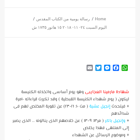
Home
رسالة يومية من الكتاب المقدس
اليوم السبت ٢٤- ١١- ٢٠١٨ ١٥ هاتور ١٧٣٥ ش
Email
Twitter
Messenger
Facebook
WhatsApp
شهادة مارمينا العجايبى
وهو يوم أساسى واتخذته الكنيسة
ليكون ( يوم شهداء الكنيسة القبطية ) وقد تكررت قراءاته ١٠مرة
+ فيتحدث
إنجيل عشية
( مت ١٠: ١٦-٢٣) عن تقوية المخلص لهم فى
شدائدهم
+
وإنجيل باكر
( مر١٣: ٩-١٣ ) عن خلاصهم الذى ينالونه … الذى يصبر
إلى المنتهى فهذا يخلص
+ وموضوع الرسائل عن الشهداء