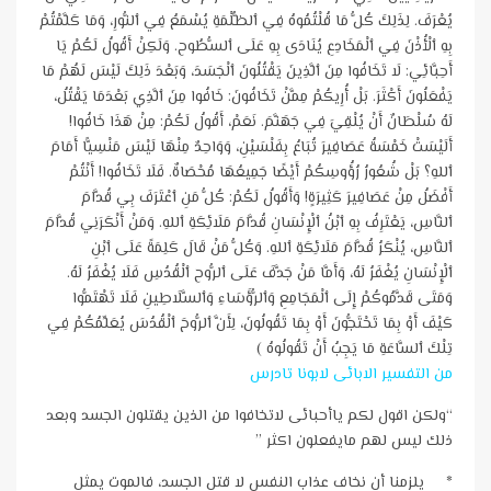
يُعْرَفَ. لِذَلِكَ كُلُّ مَا قُلْتُمُوهُ فِي ٱلظُّلْمَةِ يُسْمَعُ فِي ٱلنُّورِ، وَمَا كَلَّمْتُمْ
بِهِ ٱلْأُذْنَ فِي ٱلْمَخَادِعِ يُنَادَى بِهِ عَلَى ٱلسُّطُوحِ. وَلَكِنْ أَقُولُ لَكُمْ يَا
أَحِبَّائِي: لَا تَخَافُوا مِنَ ٱلَّذِينَ يَقْتُلُونَ ٱلْجَسَدَ، وَبَعْدَ ذَلِكَ لَيْسَ لَهُمْ مَا
يَفْعَلُونَ أَكْثَرَ. بَلْ أُرِيكُمْ مِمَّنْ تَخَافُونَ: خَافُوا مِنَ ٱلَّذِي بَعْدَمَا يَقْتُلُ،
لَهُ سُلْطَانٌ أَنْ يُلْقِيَ فِي جَهَنَّمَ. نَعَمْ، أَقُولُ لَكُمْ: مِنْ هَذَا خَافُوا!
أَلَيْسَتْ خَمْسَةُ عَصَافِيرَ تُبَاعُ بِفَلْسَيْنِ، وَوَاحِدٌ مِنْهَا لَيْسَ مَنْسِيًّا أَمَامَ
ٱللهِ؟ بَلْ شُعُورُ رُؤُوسِكُمْ أَيْضًا جَمِيعُهَا مُحْصَاةٌ. فَلَا تَخَافُوا! أَنْتُمْ
أَفْضَلُ مِنْ عَصَافِيرَ كَثِيرَةٍ! وَأَقُولُ لَكُمْ: كُلُّ مَنِ ٱعْتَرَفَ بِي قُدَّامَ
ٱلنَّاسِ، يَعْتَرِفُ بِهِ ٱبْنُ ٱلْإِنْسَانِ قُدَّامَ مَلَائِكَةِ ٱللهِ. وَمَنْ أَنْكَرَنِي قُدَّامَ
ٱلنَّاسِ، يُنْكَرُ قُدَّامَ مَلَائِكَةِ ٱللهِ. وَكُلُّ مَنْ قَالَ كَلِمَةً عَلَى ٱبْنِ
ٱلْإِنْسَانِ يُغْفَرُ لَهُ، وَأَمَّا مَنْ جَدَّفَ عَلَى ٱلرُّوحِ ٱلْقُدُسِ فَلَا يُغْفَرُ لَهُ.
وَمَتَى قَدَّمُوكُمْ إِلَى ٱلْمَجَامِعِ وَٱلرُّؤَسَاءِ وَٱلسَّلَاطِينِ فَلَا تَهْتَمُّوا
كَيْفَ أَوْ بِمَا تَحْتَجُّونَ أَوْ بِمَا تَقُولُونَ، لِأَنَّ ٱلرُّوحَ ٱلْقُدُسَ يُعَلِّمُكُمْ فِي
تِلْكَ ٱلسَّاعَةِ مَا يَجِبُ أَنْ تَقُولُوهُ )
من التفسير الابائى لابونا تادرس
“ولكن اقول لكم ياأحبائى لاتخافوا من الذين يقتلون الجسد وبعد
ذلك ليس لهم مايفعلون اكثر ”
* يلزمنا أن نخاف عذاب النفس لا قتل الجسد، فالموت يمثل