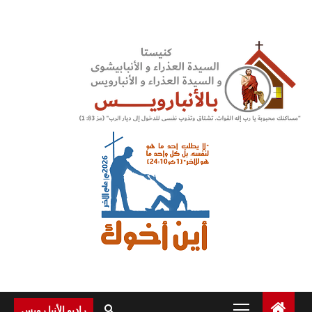
Ski
t
conten
Primary
راديو الأنبا رويس