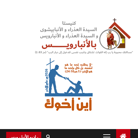
Ski
t
conten
Primary
راديو الأنبا رويس