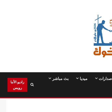
صدارات
ميديا
بث مباشر
راديو الأنبا
رويس