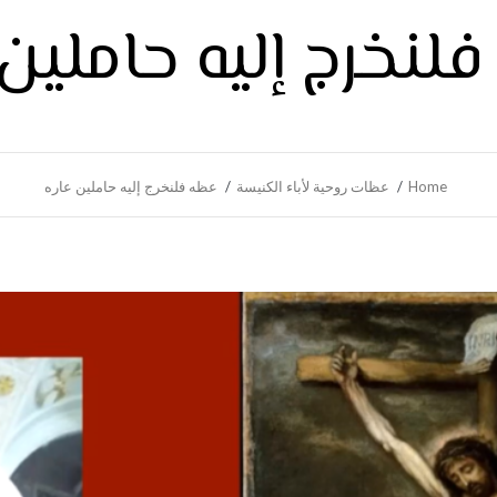
لنخرج إليه حاملين 
Home
عظات روحية لأباء الكنيسة
عظه فلنخرج إليه حاملين عاره