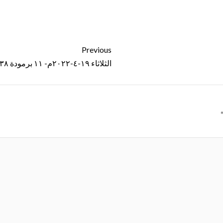
Previous
الثلاثاء ١٩-٤-٢٠٢٢م- ١١ برمودة ١٧٣٨ ش