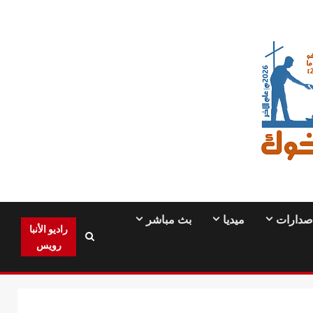
صدارات
ميديا
بث مباشر
راديو الأنبا
رويس