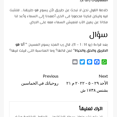
السماويات (أف 2)
.
خلاصة القول نحن لا نبحث عن طريق لأن يسوع هو طريقنا… فلنثبت
فيه وليكن فكرنا محصورا فى الذى أصعدنا إلى السماء وأعد لنا
مكانا عن يمين الآب فنعيش السماء معه على الارض.
سؤال
بعد قراءة (يو 14 : 1 – 11)، قال رب المجد يسوع المسيح:
” أنا هو
الطريق والحق والحياة”
لمن قالها؟ وما المناسبة التى قيلت فيها؟
Email
Twitter
Messenger
Facebook
WhatsApp
Continue
Previous
Next
Reading
الأحد ٢٩ – ٥ – ٢٠٢٢ م ٢١
روحياتك في الخماسين
بشنس ١٧٣٨ ش
اترك تعليقاً