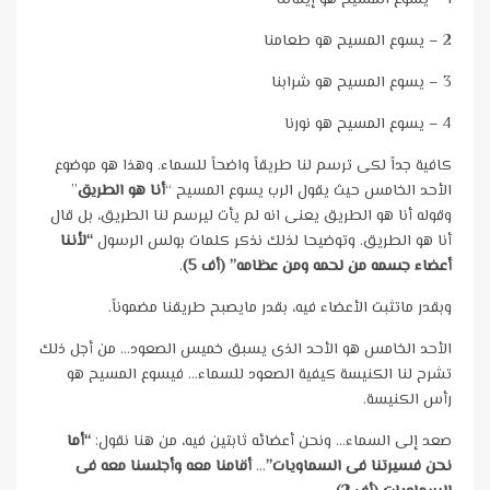
1 – يسوع المسيح هو إيماننا
2 – يسوع المسيح هو طعامنا
3 – يسوع المسيح هو شرابنا
4 – يسوع المسيح هو نورنا
كافية جداً لكى ترسم لنا طريقاً واضحاً للسماء. وهذا هو موضوع
الأحد الخامس حيث يقول الرب يسوع المسيح “
أنا هو الطريق
”
وقوله أنا هو الطريق يعنى انه لم يأت ليرسم لنا الطريق، بل قال
أنا هو الطريق. وتوضيحا لذلك نذكر كلمات بولس الرسول
“لأننا
أعضاء جسمه من لحمه ومن عظامه” (أف 5)
.
وبقدر ماتثبت الأعضاء فيه، بقدر مايصبح طريقنا مضموناً.
الأحد الخامس هو الأحد الذى يسبق خميس الصعود… من أجل ذلك
تشرح لنا الكنيسة كيفية الصعود للسماء… فيسوع المسيح هو
رأس الكنيسة.
صعد إلى السماء… ونحن أعضائه ثابتين فيه، من هنا نقول:
“أما
نحن فسيرتنا فى السماويات”
…
أقامنا معه وأجلسنا معه فى