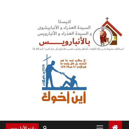
Ski
t
conten
Primary
راديو الأنبا رويس