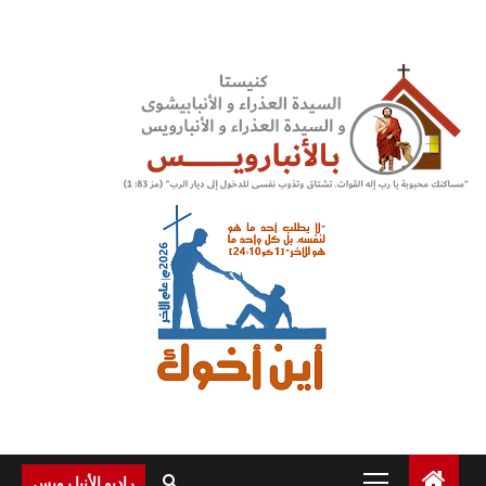
Ski
t
conten
Primary
راديو الأنبا رويس