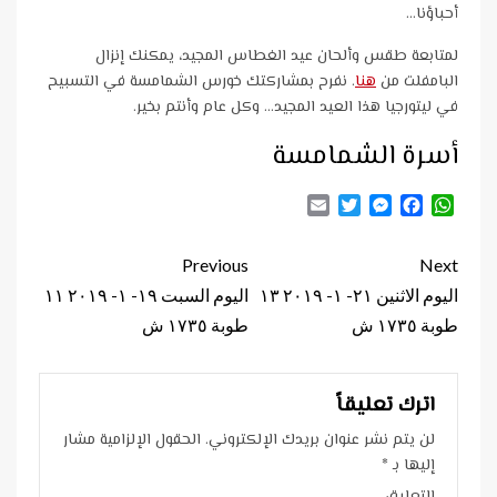
أحباؤنا…
لمتابعة طقس وألحان عيد الغطاس المجيد، يمكنك إنزال
البامفلت من
هنا
. نفرح بمشاركتك خورس الشمامسة في التسبيح
في ليتورجيا هذا العيد المجيد… وكل عام وأنتم بخير.
أسرة الشمامسة
Email
Twitter
Messenger
Facebook
WhatsApp
Continue
Previous
Next
Reading
اليوم الاثنين ٢١- ١- ٢٠١٩ ١٣
اليوم السبت ١٩- ١- ٢٠١٩ ١١
طوبة ١٧٣٥ ش
طوبة ١٧٣٥ ش
اترك تعليقاً
لن يتم نشر عنوان بريدك الإلكتروني.
الحقول الإلزامية مشار
إليها بـ
*
التعليق