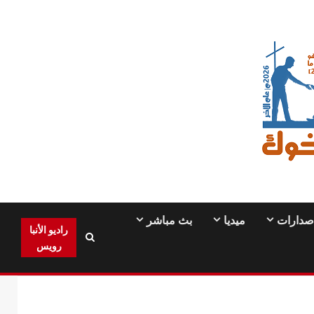
صدارات
ميديا
بث مباشر
راديو الأنبا
رويس