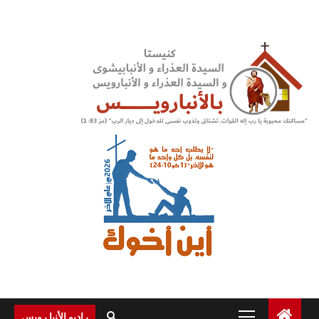
Ski
t
conten
Primary
راديو الأنبا رويس