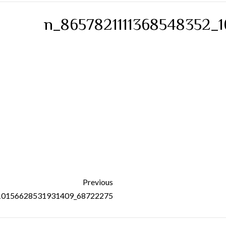
Previous
68722275_10156628531931409_8657821111368548352_n