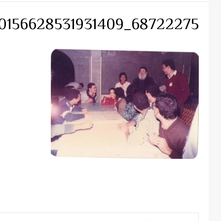
68722275_10156628531931409_8657821111368548352_n
Continue
Reading