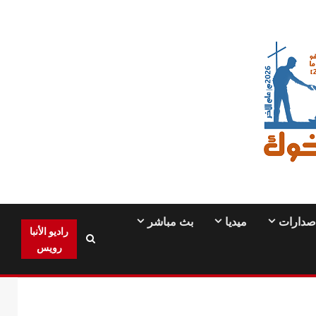
صدارات
ميديا
بث مباشر
راديو الأنبا
رويس