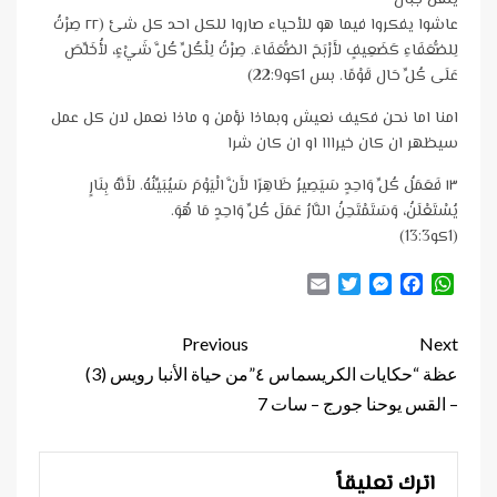
عاشوا يفكروا فيما هو للأحياء صاروا للكل احد كل شئ (۲۲ صِرْتُ
لِلضُّعَفَاءِ كَضَعِيفٍ لأَرْبَحَ الضُّعَفَاءَ. صِرْتُ لِلْكُلِّ كُلَّ شَيْءٍ، لأُخَلِّصَ
عَلَى كُلِّ حَال قَوْمًا. بس 1كو22:9)
امنا اما نحن فكيف نعيش وبماذا نؤمن و ماذا نعمل لان كل عمل
سيظهر ان كان خيرااا او ان كان شرا
۱۳ فَعَمَلُ كُلِّ وَاحِدٍ سَيَصِيرُ ظَاهِرًا لأَنَّ الْيَوْمَ سَيُبَيِّنُهُ. لأَنَّهُ بِنَارٍ
يُسْتَعْلَنُ، وَسَتَمْتَحِنُ النَّارُ عَمَلَ كُلِّ وَاحِدٍ مَا هُوَ.
(1كو13:3)
Email
Twitter
Messenger
Facebook
WhatsApp
Continue
Previous
Next
Reading
عظة “حكايات الكريسماس ٤”
من حياة الأنبا رويس (3)
– القس يوحنا جورج – سات 7
اترك تعليقاً