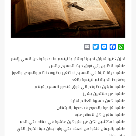
Email
Twitter
Messenger
Facebook
WhatsApp
نحزن كثيرا لفراق احبابنا ونتاثر يا ليتهم ما رحلوا ولكن ننسي إنهم
عاشوا ناظرين إلي فوق حيث المسيح جالس
عاشو حياة ثابتة في المسيح لا تتغير بظروف الألم والمرض والعوز
وضغوط الحياة لم هيتموا بالغد
عاشوا مثبتين نظرهم الي فوق فتصور المسيح فيهم
عاشوا غير مهتمين بشئ
عاشوا كمن حسبوا العالم نفاية
عاشوا فزرعوا بالدموع فحصدوا بالابتهاج
عاشوا ملقين كل همهم عليه
عاشو ا مكتئبين لكن غير متروكين عاشوا في جهاد حتي الدم
عاشو بالايمان فتقوا من ضعف حتي ولو ايمان حبة الخردل الذي
ينقل جبال