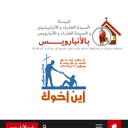
Ski
t
conten
Primary
راديو الأنبا رويس