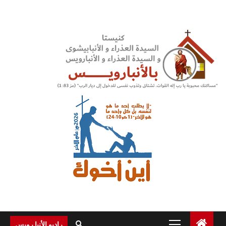
Ski
t
conten
Primary
راديو الأنبا رويس