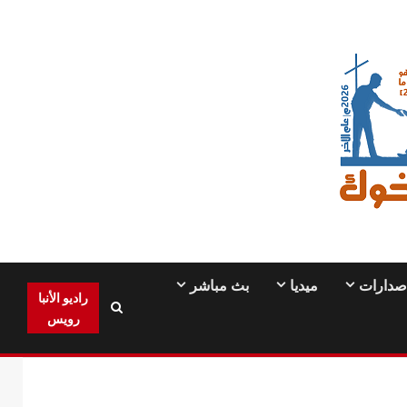
صدارات
ميديا
بث مباشر
راديو الأنبا
رويس