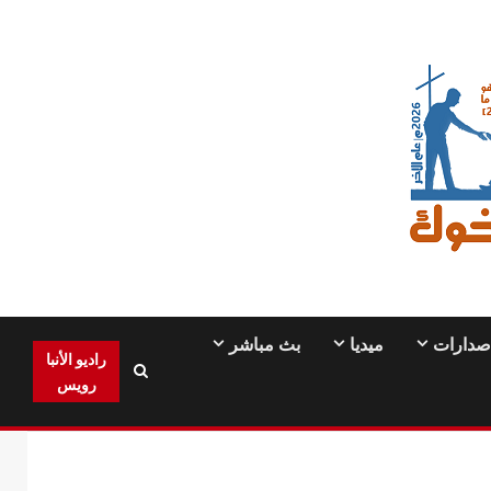
صدارات
ميديا
بث مباشر
راديو الأنبا
رويس