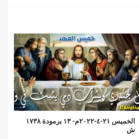
الخميس ٢١-٤-٢٠٢٢م- ١٣ برمودة ١٧٣٨
ش