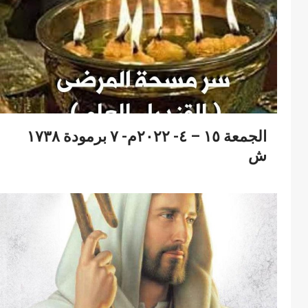
الجمعة ١٥ – ٤- ٢٠٢٢م- ٧ برمودة ١٧٣٨
ش