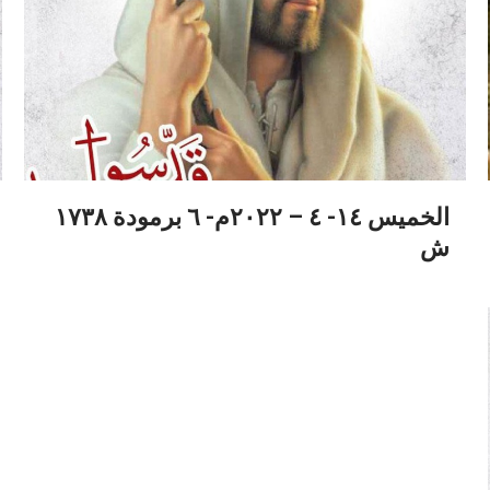
الخميس ١٤- ٤ – ٢٠٢٢م- ٦ برمودة ١٧٣٨
ش