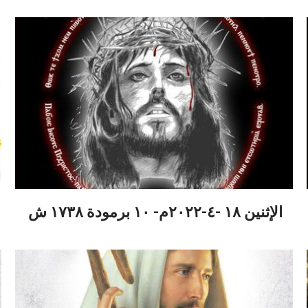
الإثنين ١٨ -٤-٢٠٢٢م- ١٠ برمودة ١٧٣٨ ش