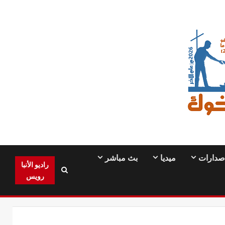
صدارات
ميديا
بث مباشر
راديو الأنبا
رويس