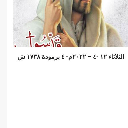
الثلاثاء ١٢ -٤ – ٢٠٢٢م- ٤ برمودة ١٧٣٨ ش