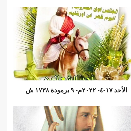
الأحد ١٧-٤- ٢٠٢٢م- ٩ برمودة ١٧٣٨ ش