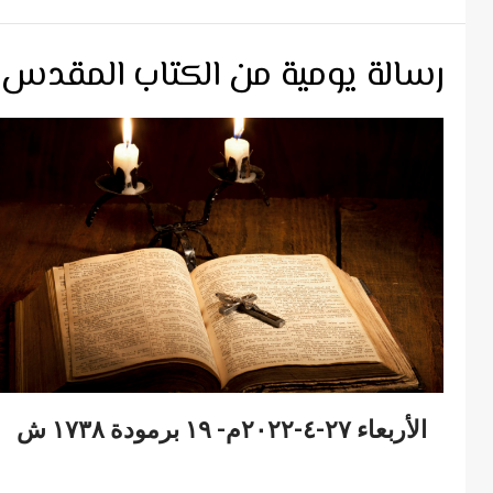
رسالة يومية من الكتاب المقدس
الأربعاء ٢٧-٤-٢٠٢٢م- ١٩ برمودة ١٧٣٨ ش