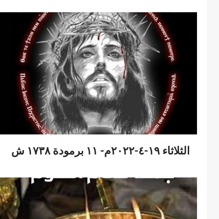
الثلاثاء ١٩-٤-٢٠٢٢م- ١١ برمودة ١٧٣٨ ش