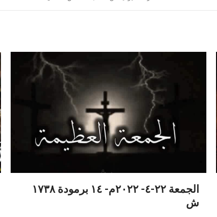
الجمعة ٢٢-٤- ٢٠٢٢م- ١٤ برمودة ١٧٣٨
ش