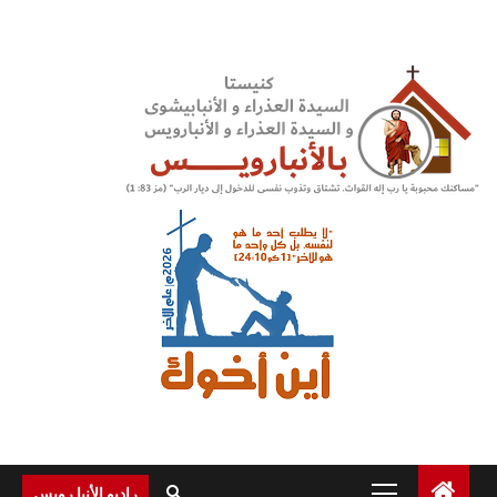
Ski
t
conten
Primary
راديو الأنبا رويس