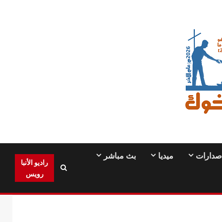
صدارات
ميديا
بث مباشر
راديو الأنبا
رويس