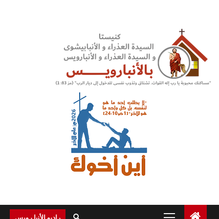
Ski
t
conten
Primary
راديو الأنبا رويس