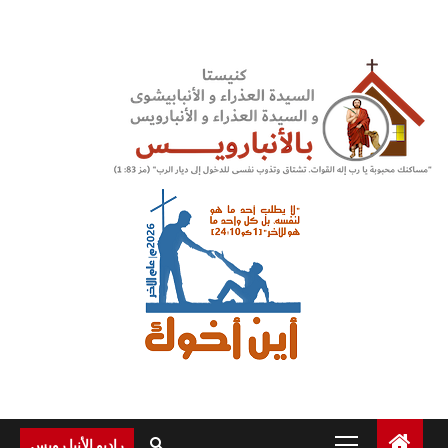
Ski
t
conten
Primary
راديو الأنبا رويس