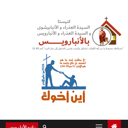
Ski
t
conten
Primary
راديو الأنبا رويس